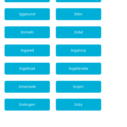
Iggesund
Ilsbo
Immeln
Indal
Ingared
Ingatorp
Ingelstad
Ingelsträde
Innertavle
Insjön
Inskogen
Irsta