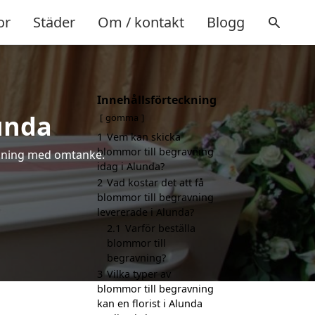
or
Städer
Om / kontakt
Blogg
Innehållsförteckning
unda
gömma
1
Vem kan skicka
blommor till begravning
älsning med omtanke.
idag i Alunda?
2
Vad kostar det att få
blommor till begravning
levererade i Alunda?
2.1
Varför beställa
blommor till
begravning?
3
Vilka typer av
blommor till begravning
kan en florist i Alunda