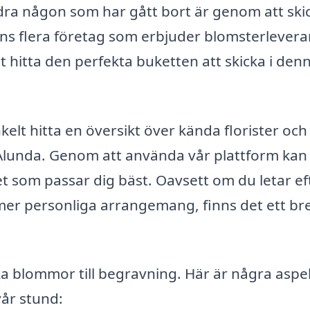
edra någon som har gått bort är genom att ski
nns flera företag som erbjuder blomsterlevera
tt hitta den perfekta buketten att skicka i den
elt hitta en översikt över kända florister och
Alunda. Genom att använda vår plattform kan
et som passar dig bäst. Oavsett om du letar ef
r mer personliga arrangemang, finns det ett br
cka blommor till begravning. Här är några aspe
vår stund: