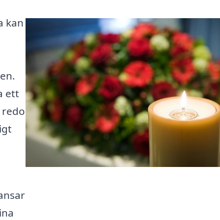
a kan
a
en.
 ett
r redo
igt
ansar
dina