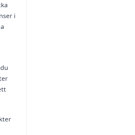
cka
nser i
na
 du
ter
ett
kter