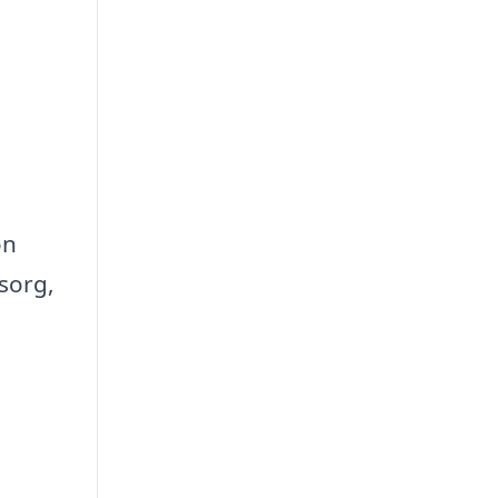
on
 sorg,