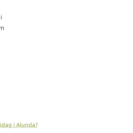
i
om
idag i Alunda?