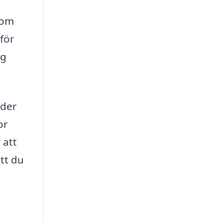
som
för
ng
uder
or
 att
tt du