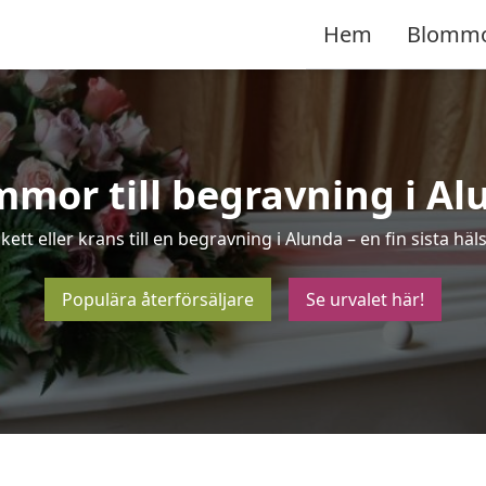
Hem
Blomm
mmor till begravning i Al
kett eller krans till en begravning i Alunda – en fin sista h
Populära återförsäljare
Se urvalet här!