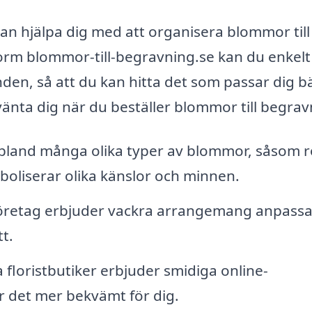
 kan hjälpa dig med att organisera blommor till
orm blommor-till-begravning.se kan du enkelt
den, så att du kan hitta det som passar dig bä
änta dig när du beställer blommor till begrav
 bland många olika typer av blommor, såsom r
boliserar olika känslor och minnen.
företag erbjuder vackra arrangemang anpass
t.
floristbutiker erbjuder smidiga online-
ör det mer bekvämt för dig.