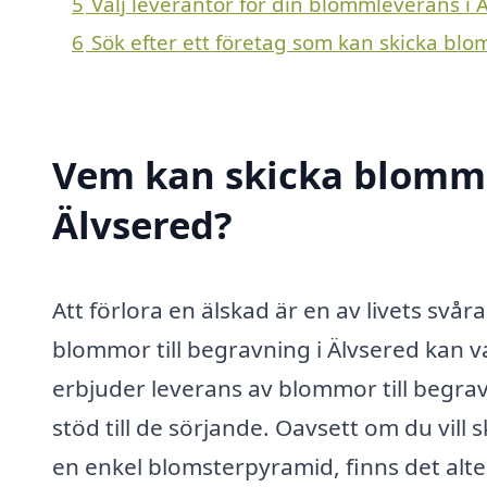
5
Välj leverantör för din blommleverans i 
6
Sök efter ett företag som kan skicka blo
Vem kan skicka blommor
Älvsered?
Att förlora en älskad är en av livets svå
blommor till begravning i Älvsered kan v
erbjuder leverans av blommor till begravni
stöd till de sörjande. Oavsett om du vill s
en enkel blomsterpyramid, finns det alt