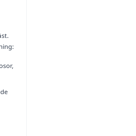
st.
ning:
osor,
ade