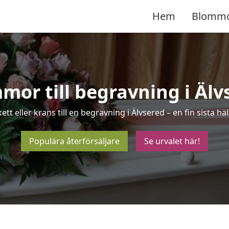
Hem
Blomm
mor till begravning i Älv
ett eller krans till en begravning i Älvsered – en fin sista 
Populära återförsäljare
Se urvalet här!