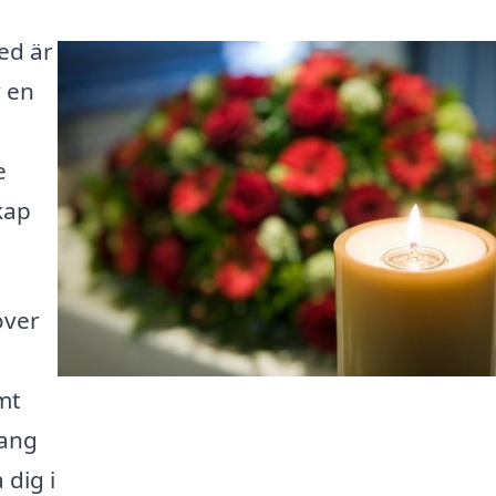
red är
v en
e
kap
över
mt
mang
 dig i