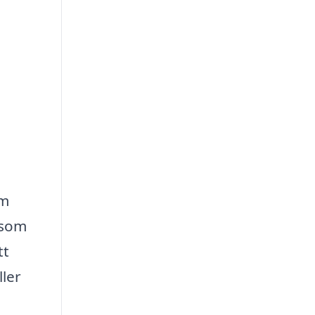
om
 som
tt
ller