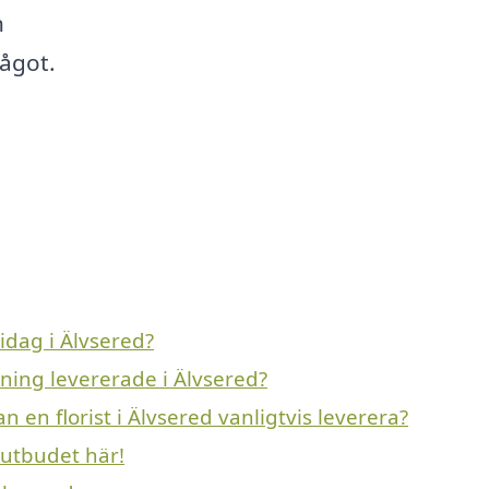
n
ågot.
idag i Älvsered?
vning levererade i Älvsered?
n en florist i Älvsered vanligtvis leverera?
 utbudet här!