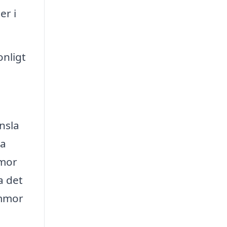
er i
onligt
nsla
ra
mmor
a det
ommor