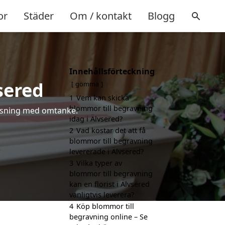
or
Städer
Om / kontakt
Blogg
Innehållsförteckning
sered
gömma
1
Vem kan skicka
blommor till begravning
hälsning med omtanke.
idag i Älvsered?
2
Vad kostar det att få
blommor till begravning
levererade i Älvsered?
3
Vilka typer av
blommor till begravning
kan en florist i Älvsered
vanligtvis leverera?
4
Köp blommor till
begravning online – Se