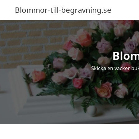
Blommor-till-begravning.se
Blom
Skicka en vacker buk