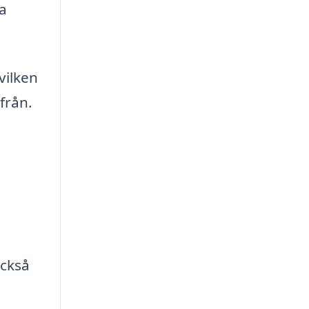
a
vilken
från.
ckså