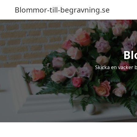
Blommor-till-begravning.se
Bl
Skicka en vacker b