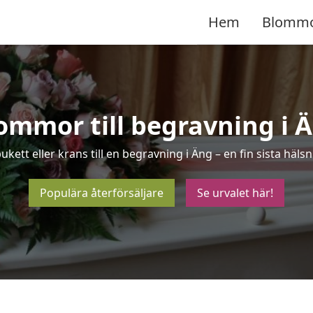
Hem
Blomm
ommor till begravning i 
ukett eller krans till en begravning i Äng – en fin sista hä
Populära återförsäljare
Se urvalet här!