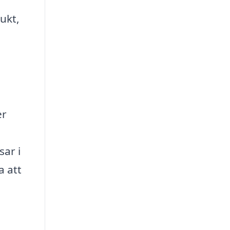
ukt,
er
ar i
a att