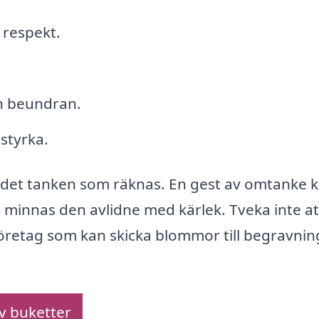
 respekt.
h beundran.
styrka.
r det tanken som räknas. En gest av omtanke 
t minnas den avlidne med kärlek. Tveka inte at
företag som kan skicka blommor till begravning
av buketter