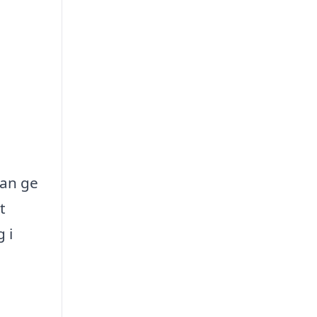
kan ge
t
 i