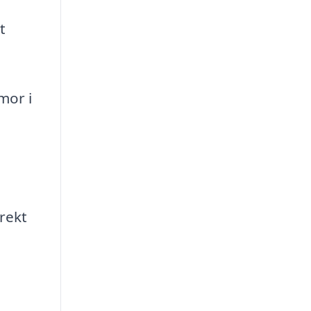
t
mor i
rekt