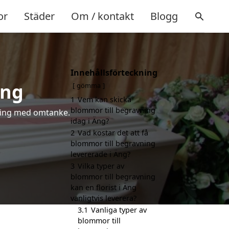
or
Städer
Om / kontakt
Blogg
Innehållsförteckning
Äng
gömma
1
Vem kan skicka
blommor till begravning
lsning med omtanke.
idag i Äng?
2
Vad kostar det att få
blommor till begravning
levererade i Äng?
3
Vilka typer av
blommor till begravning
kan en florist i Äng
vanligtvis leverera?
3.1
Vanliga typer av
blommor till