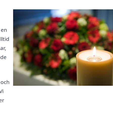
 en
ltid
ar,
åde
 och
Vi
er
e