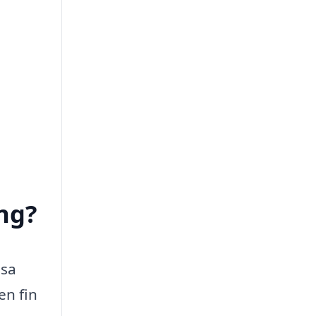
ng?
isa
en fin