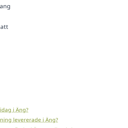
mang
att
idag i Äng?
vning levererade i Äng?