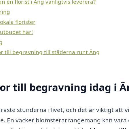
n en florist i Äng vanligtvis leverera?
ning
kala florister
 utbudet här!
ng
 till begravning till städerna runt Äng
 till begravning idag i Ä
aste stunderna i livet, och det är viktigt att v
de. En vacker blomsterarrangemang kan vara 