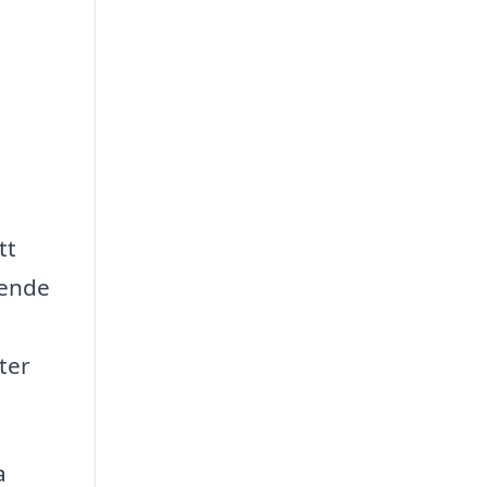
tt
oende
ter
a