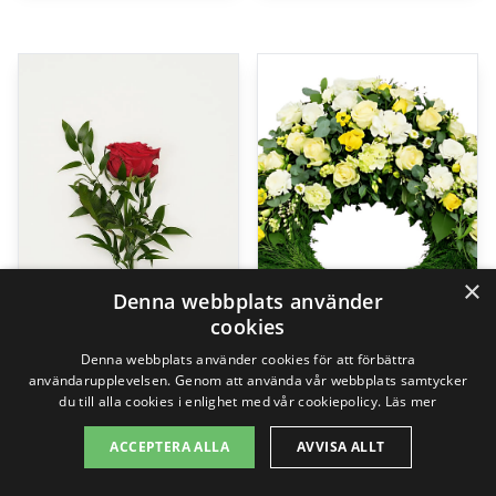
×
Denna webbplats använder
cookies
Denna webbplats använder cookies för att förbättra
användarupplevelsen. Genom att använda vår webbplats samtycker
du till alla cookies i enlighet med vår cookiepolicy.
Läs mer
Kärlek, handbukett
The florist creates – Funeral wreath
99,00
kr
2495,00
kr
ACCEPTERA ALLA
AVVISA ALLT