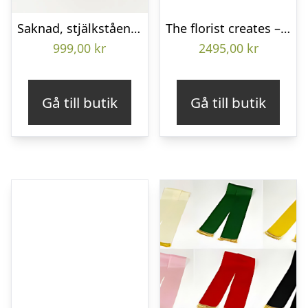
Saknad, stjälkstående bukett
The florist creates – Funeral wreath
999,00
kr
2495,00
kr
Gå till butik
Gå till butik