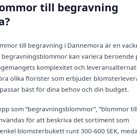
blommor till begravning
a?
blommor till begravning i Dannemora är en vack
 på begravningsblommor kan variera beroende 
ngemangets komplexitet och leveransalternati
a olika florister som erbjuder blomsterlever
 passar bäst för dina behov och din budget.
repp som ”begravningsblommor”, ”blommor til
användas för att beskriva det sortiment som
en enkel blomsterbukett runt 300-600 SEK, med