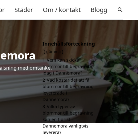
or
Städer
Om / kontakt
Blogg
Innehållsförteckning
nemora
gömma
1
Vem kan skicka
blommor till begravning
a hälsning med omtanke.
idag i Dannemora?
2
Vad kostar det att få
blommor till begravning
levererade i
Dannemora?
3
Vilka typer av
blommor till begravning
kan en florist i
Dannemora vanligtvis
leverera?