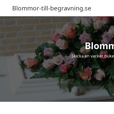
Blommor-till-begravning.se
Blomm
Skicka en vacker buket