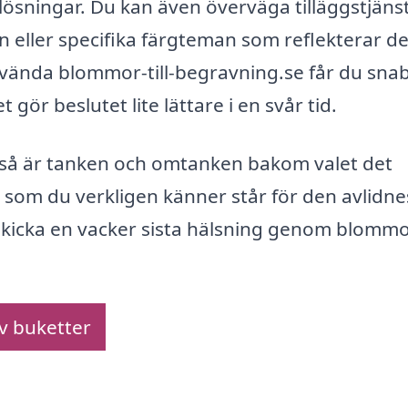
lösningar. Du kan även överväga tilläggstjäns
eller specifika färgteman som reflekterar d
använda blommor-till-begravning.se får du sna
et gör beslutet lite lättare i en svår tid.
, så är tanken och omtanken bakom valet det
r som du verkligen känner står för den avlidnes
 skicka en vacker sista hälsning genom blommor
av buketter