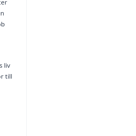
ter
en
bb
 liv
 till