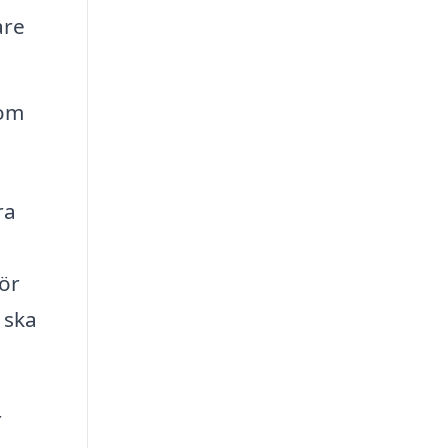
are
som
ra
ör
 ska
r