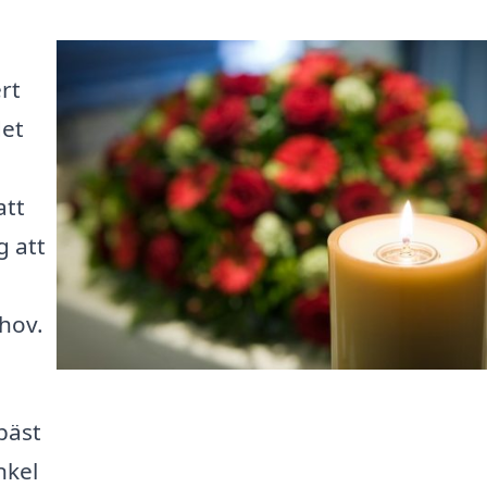
rt
det
att
g att
hov.
bäst
nkel