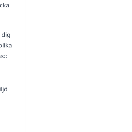
icka
 dig
olika
ed:
ljö