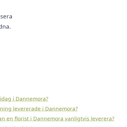
usera
idna.
 idag i Dannemora?
avning levererade i Dannemora?
an en florist i Dannemora vanligtvis leverera?