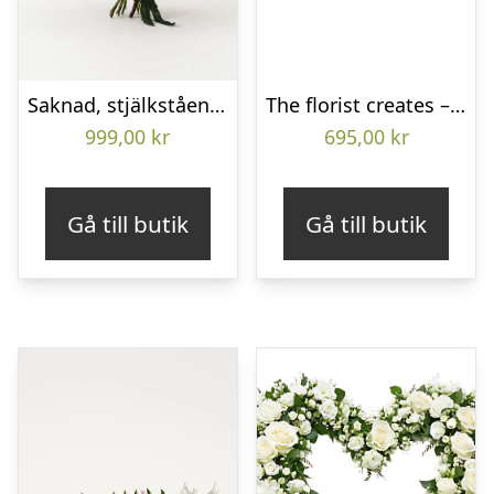
Saknad, stjälkstående bukett
The florist creates – Funeral bouquet
999,00
kr
695,00
kr
Gå till butik
Gå till butik