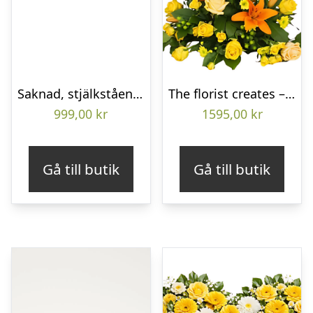
Saknad, stjälkstående bukett
The florist creates – Funeral decoration
999,00
kr
1595,00
kr
Gå till butik
Gå till butik