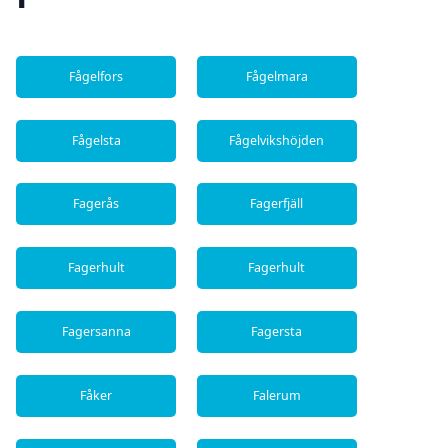
Fågelfors
Fågelmara
Fågelsta
Fågelvikshöjden
Fagerås
Fagerfjäll
Fagerhult
Fagerhult
Fagersanna
Fagersta
Fåker
Falerum