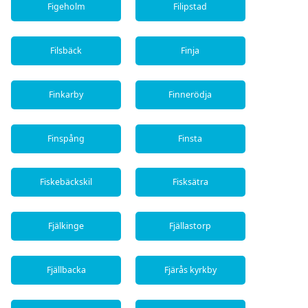
Figeholm
Filipstad
Filsbäck
Finja
Finkarby
Finnerödja
Finspång
Finsta
Fiskebäckskil
Fisksätra
Fjälkinge
Fjällastorp
Fjällbacka
Fjärås kyrkby