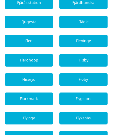
Fjärås station
Fjärdhundra
Fjugesta
Flädie
Flen
Fleninge
Flerohopp
Flisby
Fliseryd
Floby
Flurkmark
Flygsfors
Flyinge
Flyksnäs