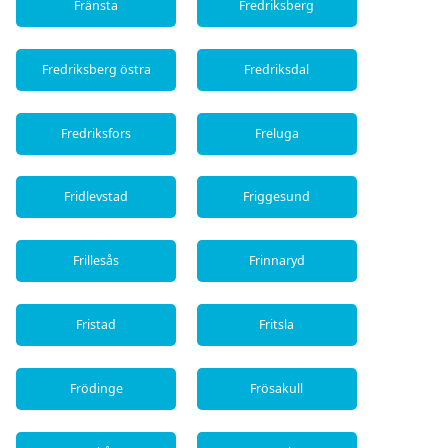
Fränsta
Fredriksberg
Fredriksberg östra
Fredriksdal
Fredriksfors
Freluga
Fridlevstad
Friggesund
Frillesås
Frinnaryd
Fristad
Fritsla
Frödinge
Frösakull