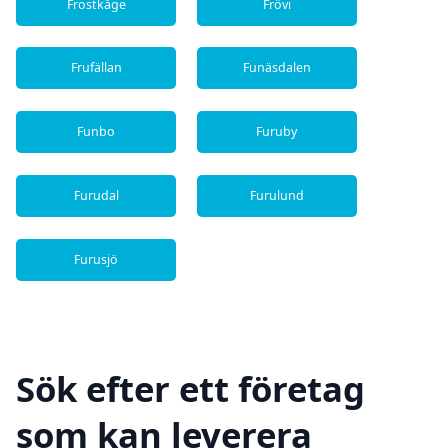
Frostkåge
Frövi
Frufällan
Funäsdalen
Funbo
Furuby
Furudal
Furulund
Furusjö
Sök efter ett företag
som kan leverera