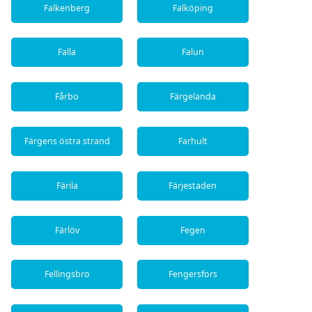
Falkenberg
Falköping
Falla
Falun
Fårbo
Färgelanda
Färgens östra strand
Farhult
Färila
Färjestaden
Färlöv
Fegen
Fellingsbro
Fengersfors