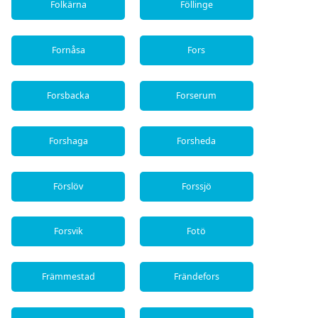
Folkärna
Föllinge
Fornåsa
Fors
Forsbacka
Forserum
Forshaga
Forsheda
Förslöv
Forssjö
Forsvik
Fotö
Främmestad
Frändefors