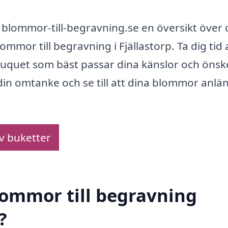
å blommor-till-begravning.se en översikt över 
mmor till begravning i Fjällastorp. Ta dig tid 
ouquet som bäst passar dina känslor och önsk
din omtanke och se till att dina blommor anlän
av buketter
blommor till begravning
?