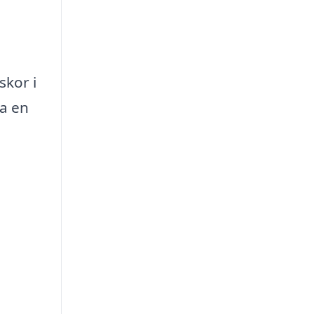
skor i
ra en