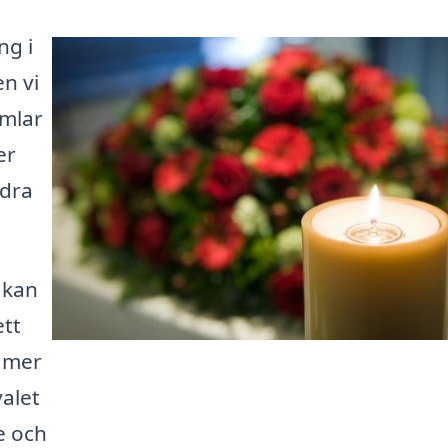
ng i
n vi
amlar
er
edra
 kan
ett
r mer
valet
e och