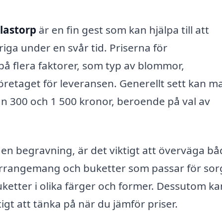
llastorp
är en fin gest som kan hjälpa till att
iga under en svår tid. Priserna för
å flera faktorer, som typ av blommor,
öretaget för leveransen. Generellt sett kan m
an 300 och 1 500 kronor, beroende på val av
 en begravning, är det viktigt att överväga b
a arrangemang och buketter som passar för so
ketter i olika färger och former. Dessutom ka
tigt att tänka på när du jämför priser.