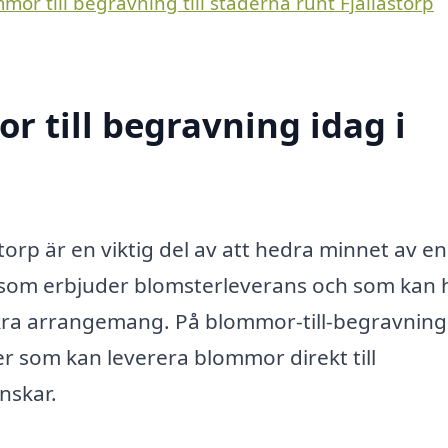
mor till begravning till städerna runt Fjällastorp
 till begravning idag i
storp är en viktig del av att hedra minnet av en
 som erbjuder blomsterleverans och som kan 
ckra arrangemang. På blommor-till-begravning
ster som kan leverera blommor direkt till
nskar.