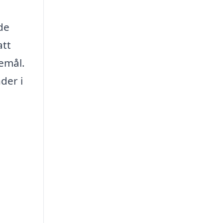
de
att
emål.
der i