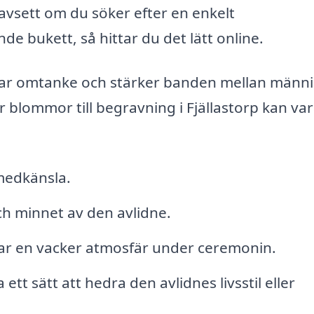
avsett om du söker efter en enkelt
e bukett, så hittar du det lätt online.
isar omtanke och stärker banden mellan männi
ör blommor till begravning i Fjällastorp kan va
 medkänsla.
ch minnet av den avlidne.
apar en vacker atmosfär under ceremonin.
tt sätt att hedra den avlidnes livsstil eller