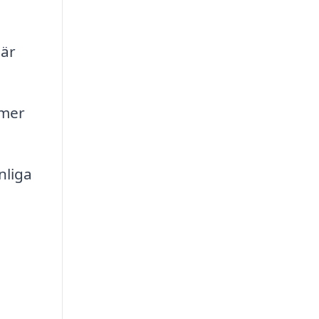
 är
 mer
nliga