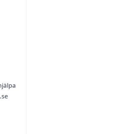
hjälpa
.se