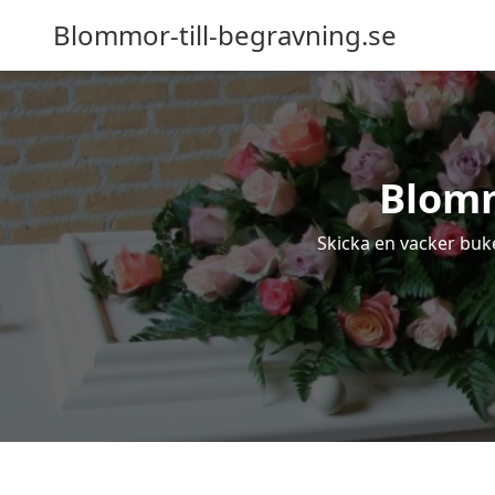
Blommor-till-begravning.se
Blomm
Skicka en vacker buke