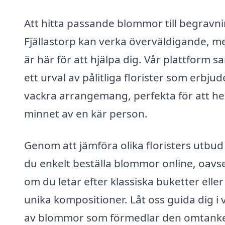
Att hitta passande blommor till begravni
Fjällastorp kan verka överväldigande, me
är här för att hjälpa dig. Vår plattform s
ett urval av pålitliga florister som erbjud
vackra arrangemang, perfekta för att h
minnet av en kär person.
Genom att jämföra olika floristers utbud
du enkelt beställa blommor online, oavs
om du letar efter klassiska buketter elle
unika kompositioner. Låt oss guida dig i 
av blommor som förmedlar den omtank