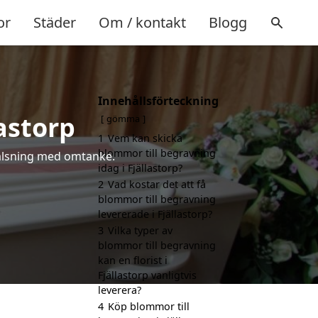
or
Städer
Om / kontakt
Blogg
Innehållsförteckning
astorp
gömma
1
Vem kan skicka
blommor till begravning
 hälsning med omtanke.
idag i Fjällastorp?
2
Vad kostar det att få
blommor till begravning
levererade i Fjällastorp?
3
Vilka typer av
blommor till begravning
kan en florist i
Fjällastorp vanligtvis
leverera?
4
Köp blommor till