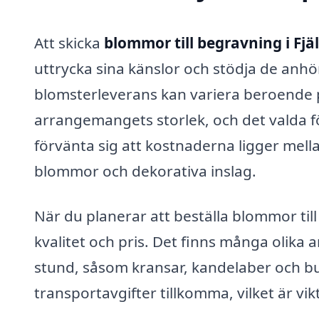
Att skicka
blommor till begravning i Fjä
uttrycka sina känslor och stödja de anhör
blomsterleverans kan variera beroende p
arrangemangets storlek, och det valda f
förvänta sig att kostnaderna ligger mell
blommor och dekorativa inslag.
När du planerar att beställa blommor till
kvalitet och pris. Det finns många olik
stund, såsom kransar, kandelaber och bu
transportavgifter tillkomma, vilket är vik