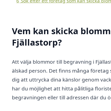
6
Sök efter ett företag som kan skicka blom
Vem kan skicka blommor
Fjällastorp?
Att välja blommor till begravning i Fjälla
älskad person. Det finns många företag
dig att uttrycka dina känslor genom va
har du möjlighet att hitta pålitliga flori
begravningen eller till adressen där du ö