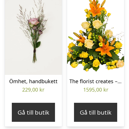
Ömhet, handbukett
The florist creates – Funeral decoration
229,00
kr
1595,00
kr
Gå till butik
Gå till butik