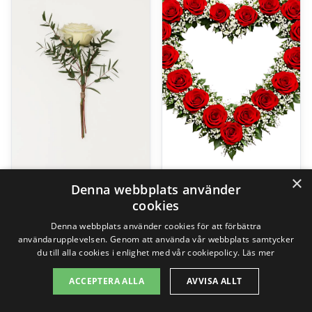
×
Denna webbplats använder
Saknad, handbukett
Öppet Begravningshjärta
cookies
99,00
kr
2595,00
kr
Denna webbplats använder cookies för att förbättra
användarupplevelsen. Genom att använda vår webbplats samtycker
du till alla cookies i enlighet med vår cookiepolicy.
Läs mer
Gå till butik
Gå till butik
ACCEPTERA ALLA
AVVISA ALLT