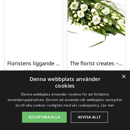
Floristens liggande bukett
The florist creates – Funeral bouquet
499,00
kr
695,00
kr
×
Denna webbplats använder
cookies
Gå till butik
Gå till butik
Denna webbplats använder cookies för att förbättra
användarupplevelsen. Genom att använda vår webbplats samtycker
du till alla cookies i enlighet med vår cookiepolicy.
Läs mer
ACCEPTERA ALLA
AVVISA ALLT