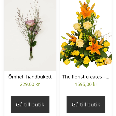
Ömhet, handbukett
The florist creates – Funeral decoration
229,00
kr
1595,00
kr
Gå till butik
Gå till butik