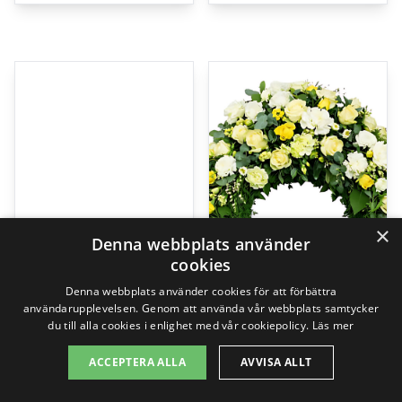
×
Denna webbplats använder
cookies
Denna webbplats använder cookies för att förbättra
användarupplevelsen. Genom att använda vår webbplats samtycker
du till alla cookies i enlighet med vår cookiepolicy.
Läs mer
Kärlek, handbukett
The florist creates – Funeral wreath
ACCEPTERA ALLA
AVVISA ALLT
99,00
kr
2495,00
kr