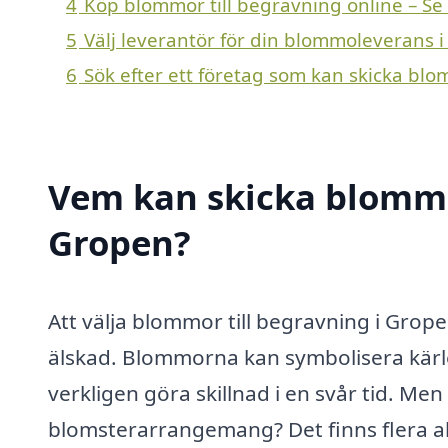
4
Köp blommor till begravning online – Se
5
Välj leverantör för din blommoleverans 
6
Sök efter ett företag som kan skicka blo
Vem kan skicka blommor
Gropen?
Att välja blommor till begravning i Grope
älskad. Blommorna kan symbolisera kärle
verkligen göra skillnad i en svår tid. Me
blomsterarrangemang? Det finns flera al