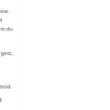
line-
lt
 om du
 gest,
stöd.
g