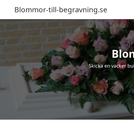
Blommor-till-begravning.se
Blom
Skicka en vacker buk