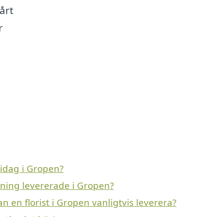
årt
r
 idag i Gropen?
vning levererade i Gropen?
n en florist i Gropen vanligtvis leverera?