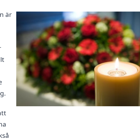
n är
r
lt
e
g.
tt
na
kså