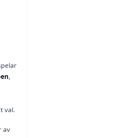
spelar
pen
,
t val.
r av