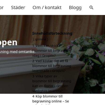
or
Städer
Om / kontakt
Blogg
Innehållsförteckning
ropen
gömma
1
Vem kan skicka
blommor till begravning
hälsning med omtanke.
idag i Gropen?
2
Vad kostar det att få
blommor till begravning
levererade i Gropen?
3
Vilka typer av
blommor till begravning
kan en florist i Gropen
vanligtvis leverera?
4
Köp blommor till
begravning online – Se