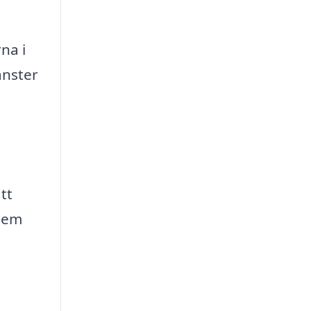
na i
änster
tt
 dem