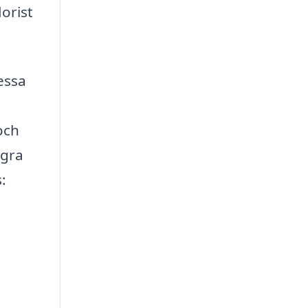
orist
essa
och
ågra
: