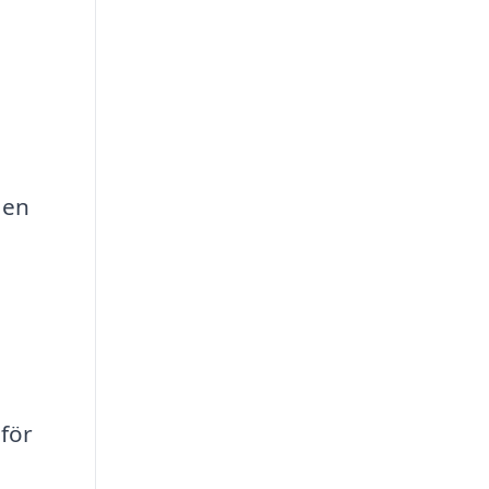
 en
för