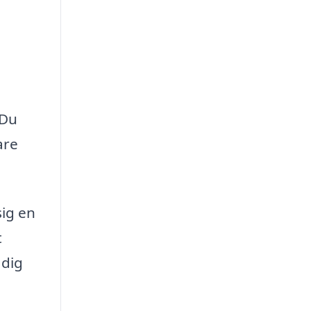
 Du
are
sig en
t
 dig