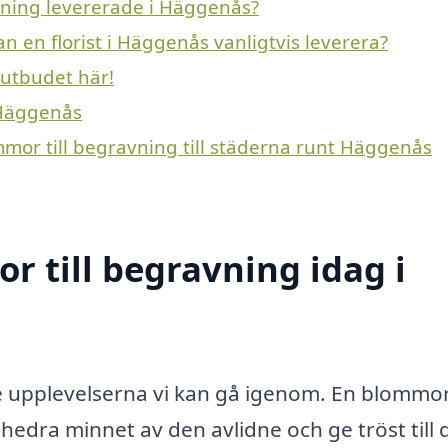
avning levererade i Häggenås?
n en florist i Häggenås vanligtvis leverera?
 utbudet här!
 Häggenås
mmor till begravning till städerna runt Häggenås
 till begravning idag i
te upplevelserna vi kan gå igenom. En blommor 
 hedra minnet av den avlidne och ge tröst till