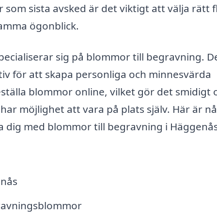
m sista avsked är det viktigt att välja rätt fl
samma ögonblick.
pecialiserar sig på blommor till begravning. D
tiv för att skapa personliga och minnesvärda
älla blommor online, vilket gör det smidigt 
har möjlighet att vara på plats själv. Här är n
pa dig med blommor till begravning i Häggenås
enås
gravningsblommor