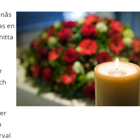
enås
as en
hitta
r
ch
per
m
rval