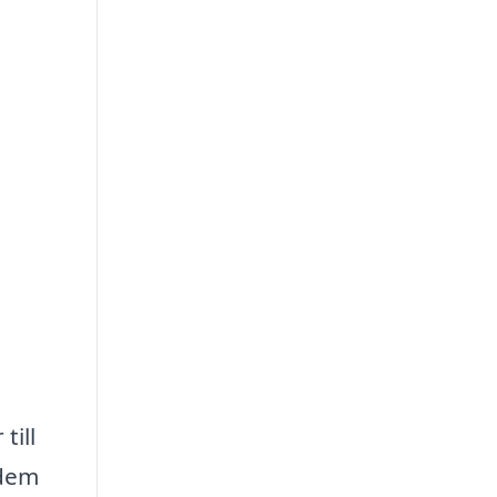
till
 dem