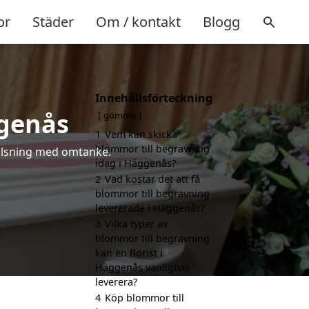
or
Städer
Om / kontakt
Blogg
Innehållsförteckning
ggenås
gömma
1
Vem kan skicka
blommor till begravning
 hälsning med omtanke.
idag i Häggenås?
2
Vad kostar det att få
blommor till begravning
levererade i Häggenås?
3
Vilka typer av
blommor till begravning
kan en florist i
Häggenås vanligtvis
leverera?
4
Köp blommor till