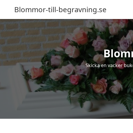
Blommor-till-begravning.se
Blomm
Skicka en vacker buke