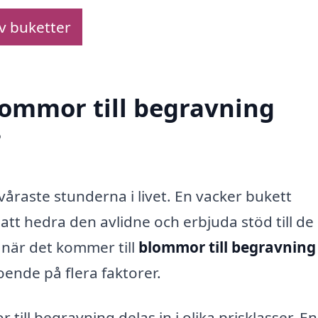
av buketter
blommor till begravning
?
 svåraste stunderna i livet. En vacker bukett
att hedra den avlidne och erbjuda stöd till de
 när det kommer till
blommor till begravning 
oende på flera faktorer.
ill begravning delas in i olika prisklasser. En