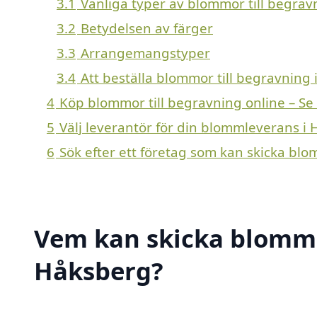
3.1
Vanliga typer av blommor till begrav
3.2
Betydelsen av färger
3.3
Arrangemangstyper
3.4
Att beställa blommor till begravning
4
Köp blommor till begravning online – Se
5
Välj leverantör för din blommleverans i
6
Sök efter ett företag som kan skicka blo
Vem kan skicka blommor
Håksberg?