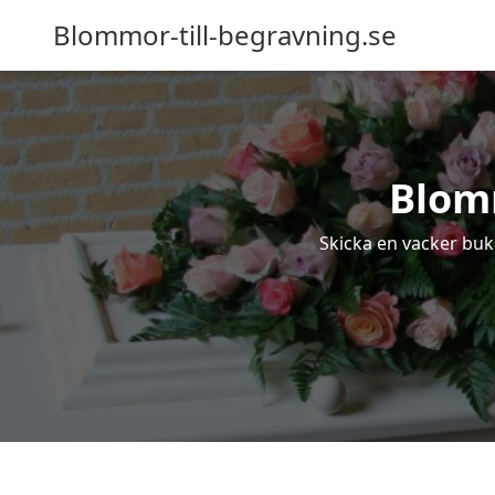
Blommor-till-begravning.se
Blomm
Skicka en vacker buke