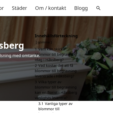
or
Städer
Om / kontakt
Blogg
Innehållsförteckning
ksberg
gömma
1
Vem kan skicka
blommor till begravning
 hälsning med omtanke.
idag i Håksberg?
2
Vad kostar det att få
blommor till begravning
levererade i Håksberg?
3
Vilka typer av
blommor till begravning
kan en florist i Håksberg
vanligtvis leverera?
3.1
Vanliga typer av
blommor till