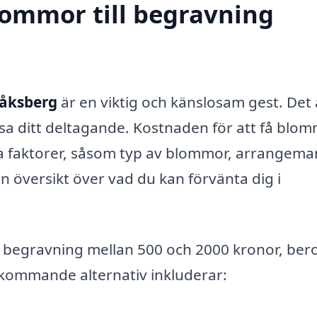
blommor till begravning
Håksberg
är en viktig och känslosam gest. Det 
isa ditt deltagande. Kostnaden för att få blo
ka faktorer, såsom typ av blommor, arrangem
n översikt över vad du kan förvänta dig i
ill begravning mellan 500 och 2000 kronor, be
ekommande alternativ inkluderar: