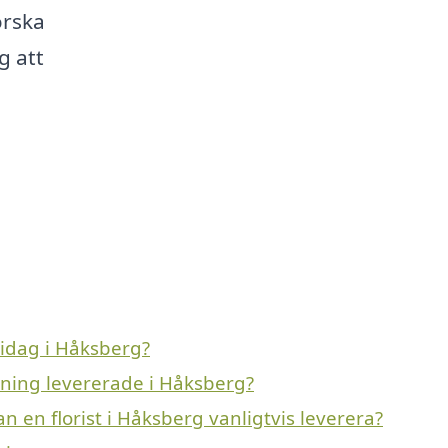
orska
g att
 idag i Håksberg?
vning levererade i Håksberg?
n en florist i Håksberg vanligtvis leverera?