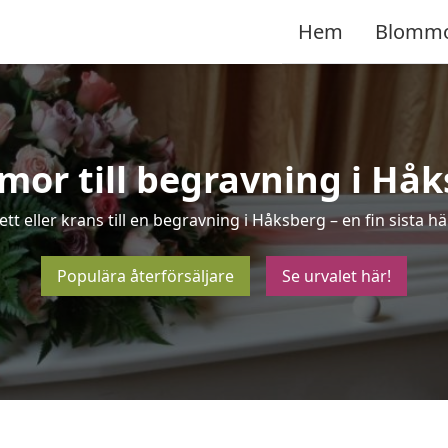
Hem
Blomm
or till begravning i Hå
tt eller krans till en begravning i Håksberg – en fin sista
Populära återförsäljare
Se urvalet här!