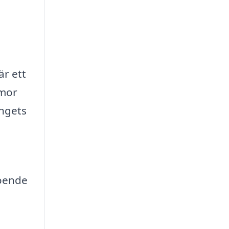
är ett
mmor
angets
roende