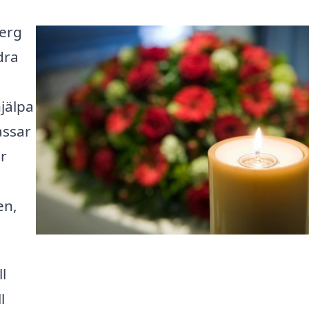
berg
dra
jälpa
assar
er
en,
l
l