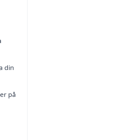
a
a din
er på