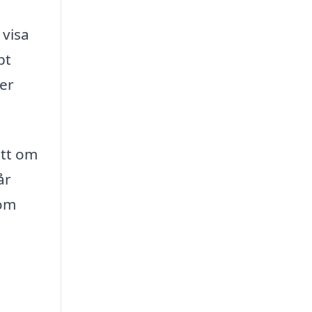
 visa
bt
ter
ett om
år
som