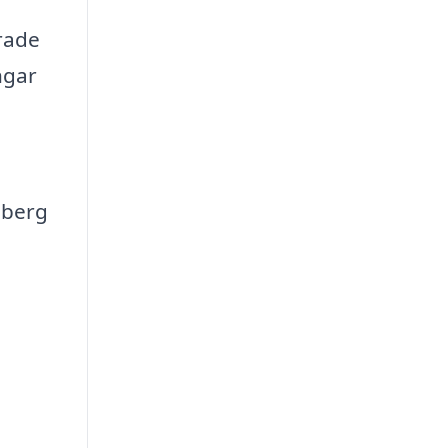
erade
ngar
sberg