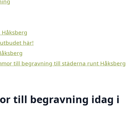
ning
 i Håksberg
 utbudet här!
 Håksberg
mmor till begravning till städerna runt Håksberg
 till begravning idag i