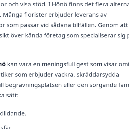
or och visa stöd. I Hönö finns det flera altern
. Många florister erbjuder leverans av
 som passar vid sådana tillfällen. Genom att
ikt över kända företag som specialiserar sig 
nö
kan vara en meningsfull gest som visar om
tbutiker som erbjuder vackra, skräddarsydda
ll begravningsplatsen eller den sorgande fami
a sätt:
edlidande.
sfär.