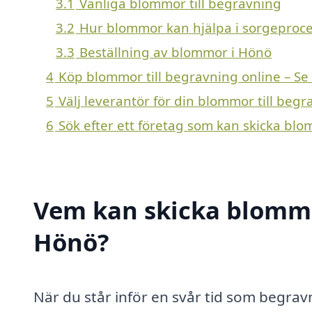
3.1
Vanliga blommor till begravning
3.2
Hur blommor kan hjälpa i sorgeproc
3.3
Beställning av blommor i Hönö
4
Köp blommor till begravning online – Se
5
Välj leverantör för din blommor till beg
6
Sök efter ett företag som kan skicka blo
Vem kan skicka blommor
Hönö?
När du står inför en svår tid som begra