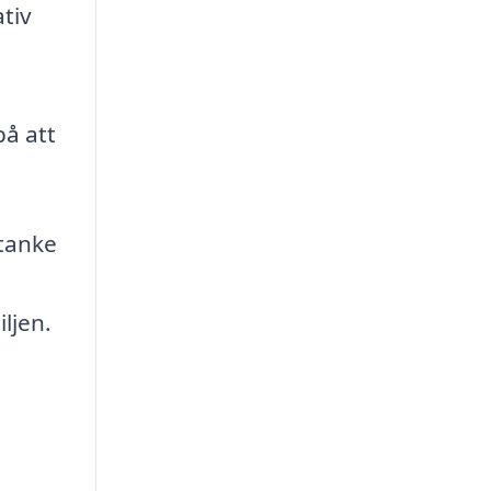
ativ
på att
tanke
ljen.