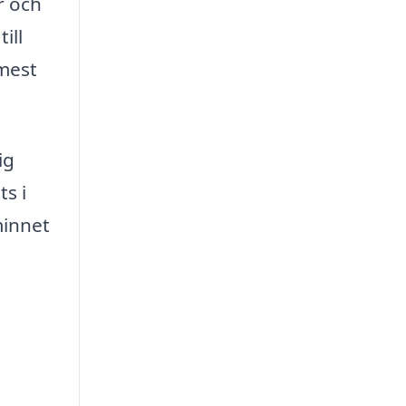
r och
ill
 mest
ig
s i
minnet