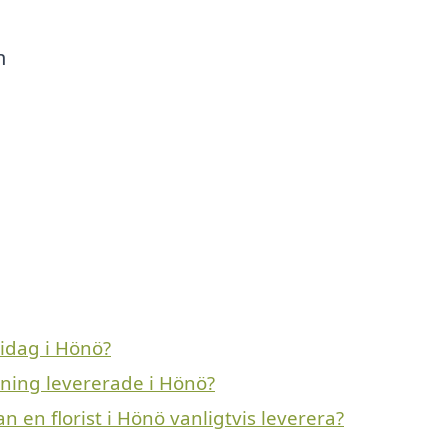
m
idag i Hönö?
vning levererade i Hönö?
n en florist i Hönö vanligtvis leverera?