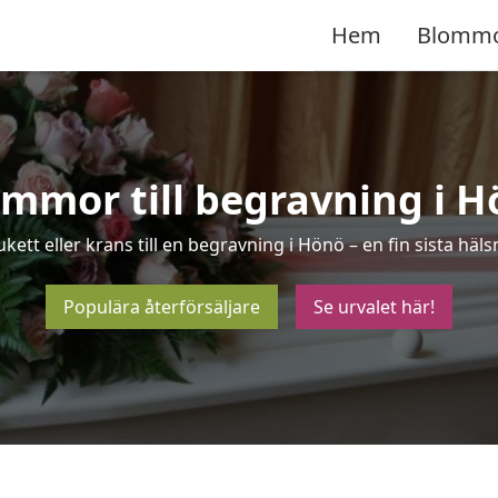
Hem
Blomm
mmor till begravning i 
kett eller krans till en begravning i Hönö – en fin sista h
Populära återförsäljare
Se urvalet här!