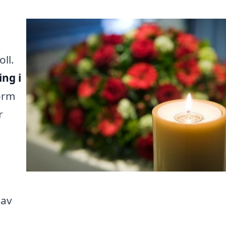
ll.
ing i
form
r
 av