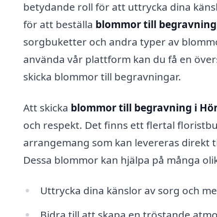
betydande roll för att uttrycka dina känsl
för att beställa
blommor till begravning
sorgbuketter och andra typer av blommor
använda vår plattform kan du få en övers
skicka blommor till begravningar.
Att skicka
blommor till begravning i Hö
och respekt. Det finns ett flertal floris
arrangemang som kan levereras direkt ti
Dessa blommor kan hjälpa på många olik
Uttrycka dina känslor av sorg och m
Bidra till att skapa en tröstande atmo