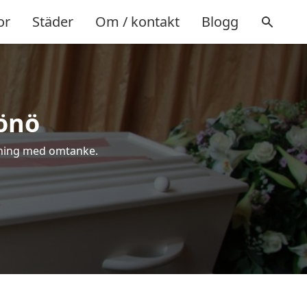
or
Städer
Om / kontakt
Blogg
Hönö
älsning med omtanke.