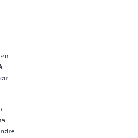
 en
å
kar
m
na
mindre