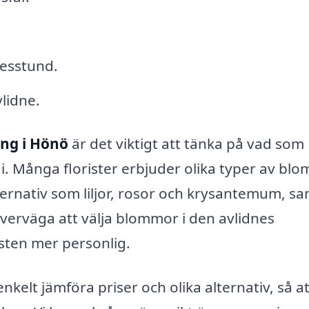
esstund.
vlidne.
ing i Hönö
är det viktigt att tänka på vad som
 i. Många florister erbjuder olika typer av bl
ternativ som liljor, rosor och krysantemum, s
erväga att välja blommor i den avlidnes
esten mer personlig.
kelt jämföra priser och olika alternativ, så a