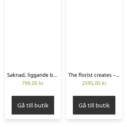
Saknad, liggande bukett
The florist creates – Funeral heart
799,00
kr
2595,00
kr
Gå till butik
Gå till butik