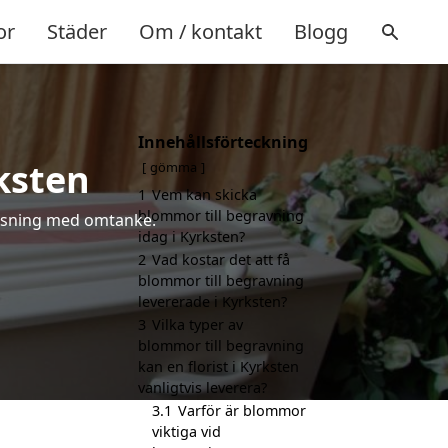
or
Städer
Om / kontakt
Blogg
Innehållsförteckning
ksten
gömma
1
Vem kan skicka
blommor till begravning
hälsning med omtanke.
idag i Kyrksten?
2
Vad kostar det att få
blommor till begravning
levererade i Kyrksten?
3
Vilka typer av
blommor till begravning
kan en florist i Kyrksten
vanligtvis leverera?
3.1
Varför är blommor
viktiga vid