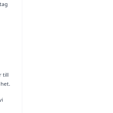
etag
.
till
ghet.
vi