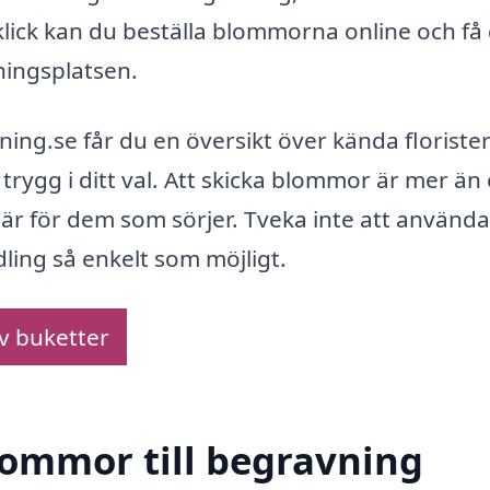
klick kan du beställa blommorna online och f
vningsplatsen.
ng.se får du en översikt över kända floriste
ygg i ditt val. Att skicka blommor är mer än
s där för dem som sörjer. Tveka inte att använda
ling så enkelt som möjligt.
av buketter
blommor till begravning