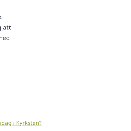
e.
 att
 med
idag i Kyrksten?