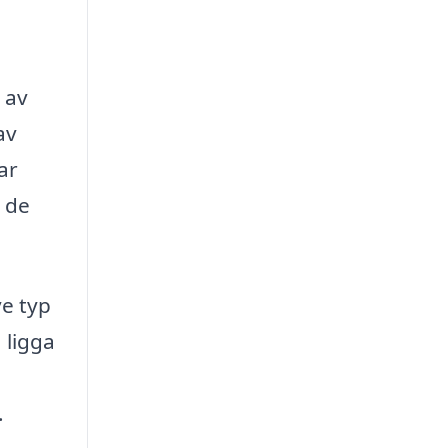
 av
av
ar
m de
ve typ
 ligga
.