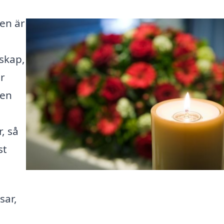
ten är
skap,
r
 en
, så
st
sar,