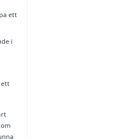
pa ett
nde i
 ett
årt
t om
kunna