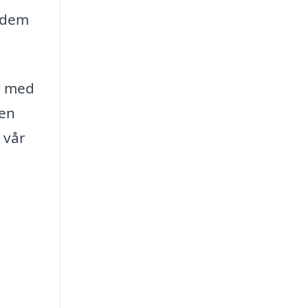
å dem
r med
 en
 vår