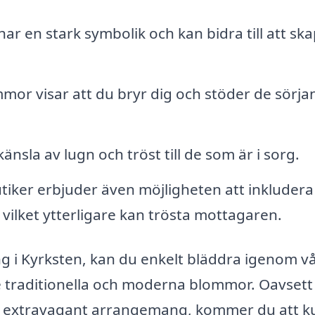
r en stark symbolik och kan bidra till att ska
mor visar att du bryr dig och stöder de sörja
sla av lugn och tröst till de som är i sorg.
iker erbjuder även möjligheten att inkludera
vilket ytterligare kan trösta mottagaren.
ng i Kyrksten, kan du enkelt bläddra igenom v
e traditionella och moderna blommor. Oavset
mer extravagant arrangemang, kommer du att 