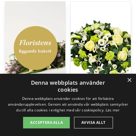
×
Denna webbplats använder
cookies
Floristens liggande bukett
Låg Begravningsdekoration
Denna webbplats använder cookies för att förbättra
användarupplevelsen. Genom att använda vår webbplats samtycker
499,00
kr
1295,00
kr
du till alla cookies i enlighet med vår cookiepolicy.
Läs mer
ACCEPTERA ALLA
AVVISA ALLT
Gå till butik
Gå till butik