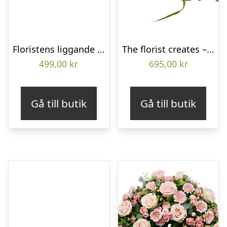
Floristens liggande bukett
The florist creates – Funeral bouquet
499,00
kr
695,00
kr
Gå till butik
Gå till butik