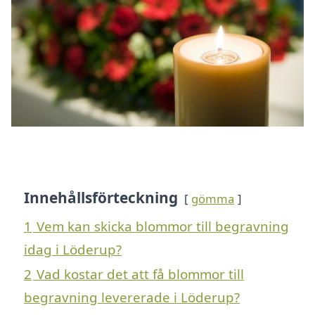
Innehållsförteckning
gömma
1
Vem kan skicka blommor till begravning
idag i Löderup?
2
Vad kostar det att få blommor till
begravning levererade i Löderup?