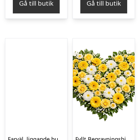
Gå till butik
Gå till butik
Farväl, liggande bukett
Fyllt Begravningshjärta