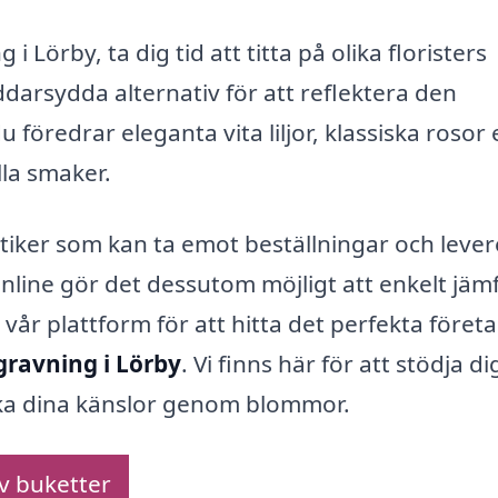
i Lörby, ta dig tid att titta på olika floristers
arsydda alternativ för att reflektera den
öredrar eleganta vita liljor, klassiska rosor e
lla smaker.
butiker som kan ta emot beställningar och leve
line gör det dessutom möjligt att enkelt jäm
vår plattform för att hitta det perfekta föret
gravning i Lörby
. Vi finns här för att stödja dig
ycka dina känslor genom blommor.
av buketter