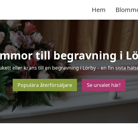
Hem
Blomm
mmor till begravning i L
kett eller krans till en begravning i Lörby – en fin sista h
Populära återförsäljare
Se urvalet här!