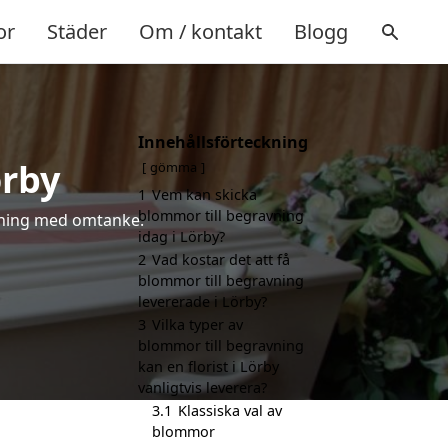
or
Städer
Om / kontakt
Blogg
Innehållsförteckning
örby
gömma
1
Vem kan skicka
blommor till begravning
älsning med omtanke.
idag i Lörby?
2
Vad kostar det att få
blommor till begravning
levererade i Lörby?
3
Vilka typer av
blommor till begravning
kan en florist i Lörby
vanligtvis leverera?
3.1
Klassiska val av
blommor