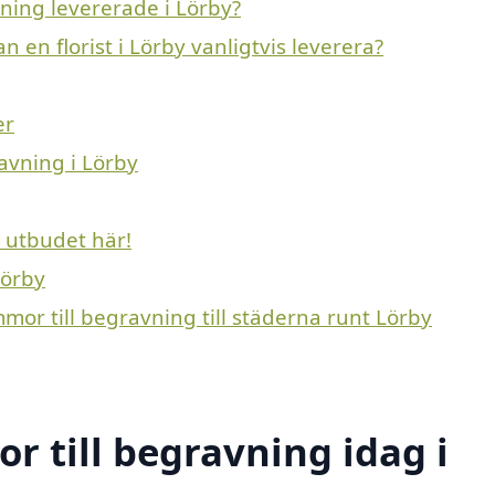
vning levererade i Lörby?
n en florist i Lörby vanligtvis leverera?
er
avning i Lörby
e utbudet här!
Lörby
mmor till begravning till städerna runt Lörby
 till begravning idag i