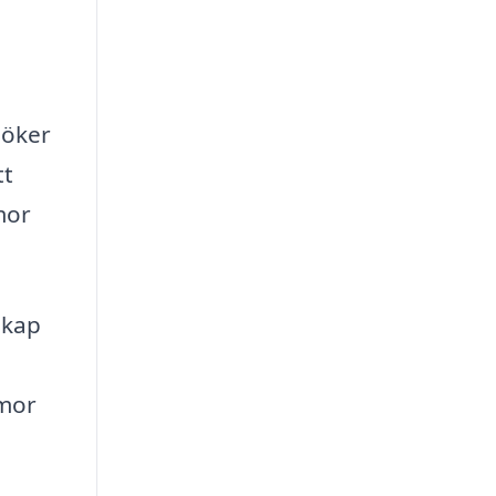
söker
tt
mor
skap
mmor