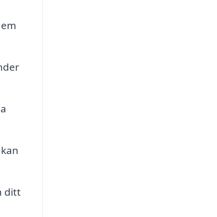
 dem
nder
ra
 kan
 ditt