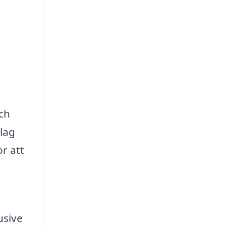
ch
slag
r att
usive