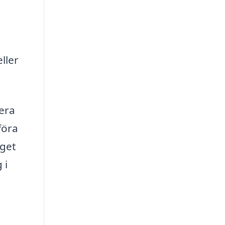
ller
rera
föra
aget
 i