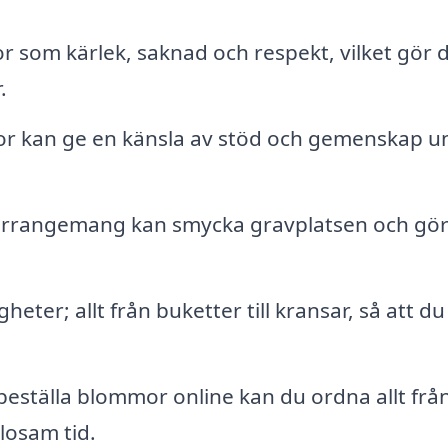
 som kärlek, saknad och respekt, vilket gör
.
mor kan ge en känsla av stöd och gemenskap u
arrangemang kan smycka gravplatsen och gö
eter; allt från buketter till kransar, så att du
eställa blommor online kan du ordna allt från
slosam tid.