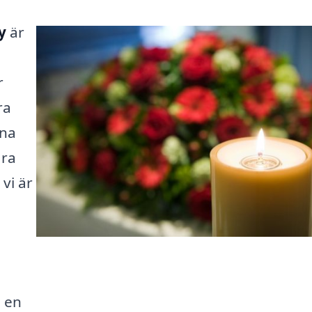
y
är
r
ra
nna
ara
vi är
a en