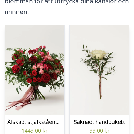
blomman för att uttrycka dina känslor och
minnen.
Älskad, stjälkstående bukett
Saknad, handbukett
1449,00
kr
99,00
kr