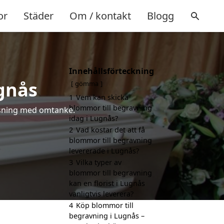
or
Städer
Om / kontakt
Blogg
Innehållsförteckning
ugnås
gömma
1
Vem kan skicka
blommor till begravning
hälsning med omtanke.
idag i Lugnås?
2
Vad kostar det att få
blommor till begravning
levererade i Lugnås?
3
Vilka typer av
blommor till begravning
kan en florist i Lugnås
vanligtvis leverera?
4
Köp blommor till
begravning i Lugnås –