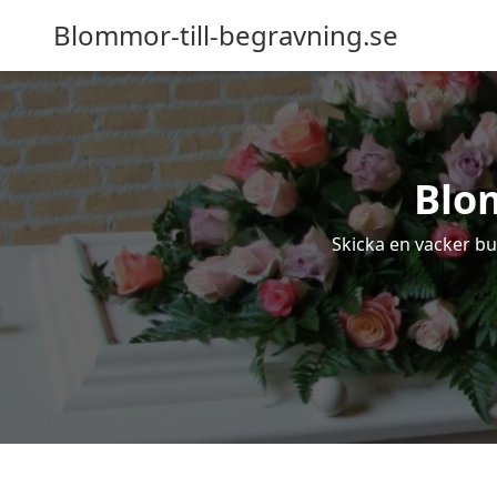
Blommor-till-begravning.se
Blom
Skicka en vacker buk