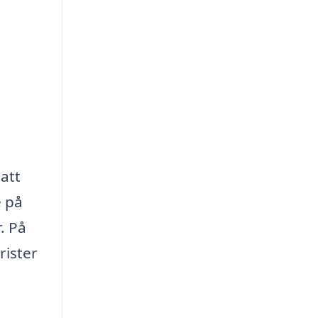
att
e på
. På
rister