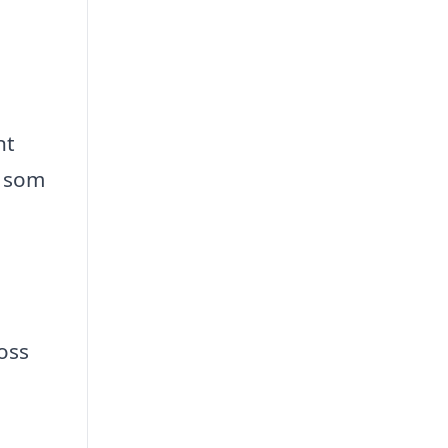
nt
v som
oss