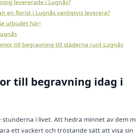
vning levererade i Lugnås?
n en florist i Lugnås vanligtvis leverera?
Se utbudet här!
 Lugnås
mmor till begravning till städerna runt Lugnås
 till begravning idag i
te stunderna i livet. Att hedra minnet av dem 
ra ett vackert och tröstande sätt att visa sin