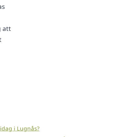
as
 att
t
idag i Lugnås?