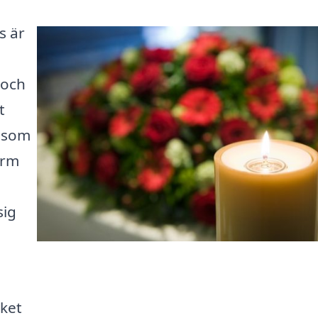
s är
 och
t
n som
orm
sig
lket