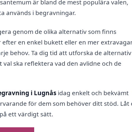
 krysantemum är bland de mest populära valen,
ta används i begravningar.
era genom de olika alternativ som finns
r efter en enkel bukett eller en mer extravaga
je behov. Ta dig tid att utforska de alternati
tt val ska reflektera vad den avlidne och de
egravning i Lugnås
idag enkelt och bekvämt
ärvarande för dem som behöver ditt stöd. Låt 
på ett värdigt sätt.