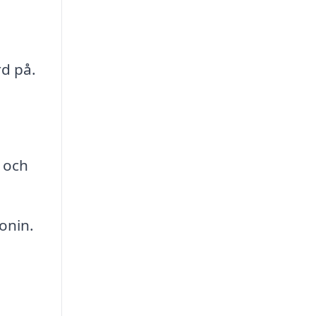
d på.
 och
onin.