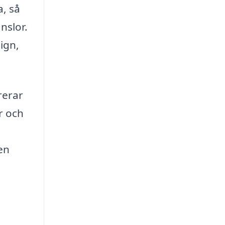
a, så
nslor.
ign,
rerar
r och
en