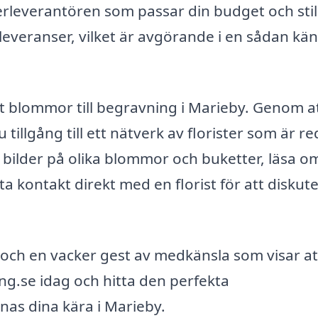
erleverantören som passar din budget och stil
leveranser, vilket är avgörande i en sådan kän
ätt blommor till begravning i Marieby. Genom a
illgång till ett nätverk av florister som är re
e bilder på olika blommor och buketter, läsa o
 kontakt direkt med en florist för att diskut
n och en vacker gest av medkänsla som visar at
ng.se idag och hitta den perfekta
nas dina kära i Marieby.