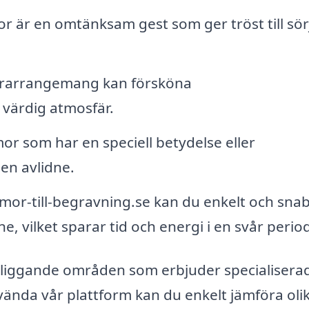
r är en omtänksam gest som ger tröst till sö
rarrangemang kan försköna
värdig atmosfär.
r som har en speciell betydelse eller
en avlidne.
r-till-begravning.se kan du enkelt och sna
e, vilket sparar tid och energi i en svår perio
närliggande områden som erbjuder specialisera
vända vår plattform kan du enkelt jämföra oli