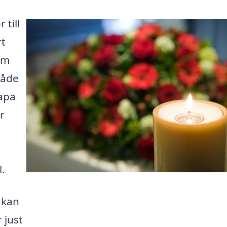
 till
rt
om
både
kapa
r
l.
t kan
 just