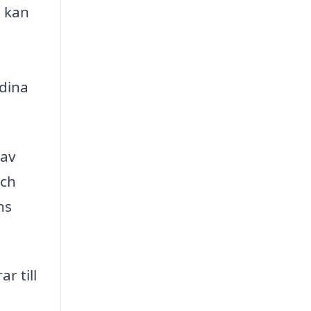
m kan
 dina
 av
och
ns
r till