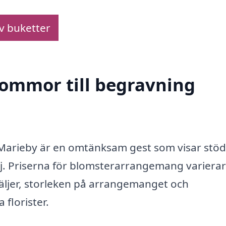
av buketter
blommor till begravning
 Marieby är en omtänksam gest som visar stö
lj. Priserna för blomsterarrangemang varierar
äljer, storleken på arrangemanget och
 florister.