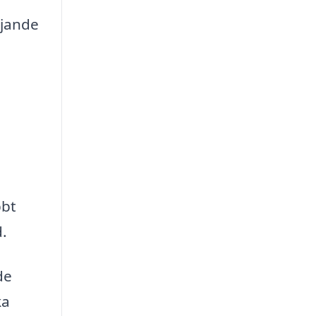
rjande
bbt
d.
de
ka