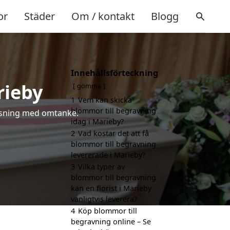
or
Städer
Om / kontakt
Blogg
Innehållsförteckning
rieby
gömma
1
Vem kan skicka
blommor till begravning
hälsning med omtanke.
idag i Marieby?
2
Vad kostar det att få
blommor till begravning
levererade i Marieby?
3
Vilka typer av
blommor till begravning
kan en florist i Marieby
vanligtvis leverera?
4
Köp blommor till
begravning online – Se