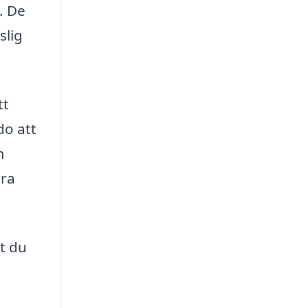
. De
slig
tt
do att
m
era
t du