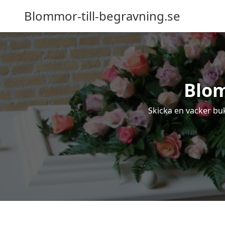
Blommor-till-begravning.se
Blom
Skicka en vacker buk