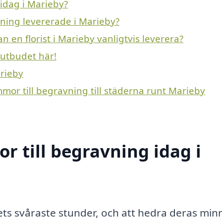
idag i Marieby?
vning levererade i Marieby?
n en florist i Marieby vanligtvis leverera?
 utbudet här!
arieby
mmor till begravning till städerna runt Marieby
 till begravning idag i
vets svåraste stunder, och att hedra deras min