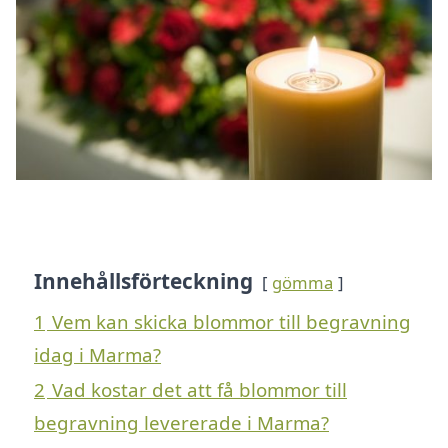
Innehållsförteckning
gömma
1
Vem kan skicka blommor till begravning
idag i Marma?
2
Vad kostar det att få blommor till
begravning levererade i Marma?