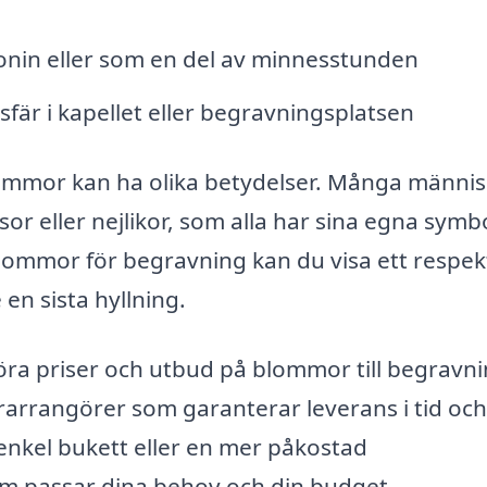
in eller som en del av minnesstunden
fär i kapellet eller begravningsplatsen
 blommor kan ha olika betydelser. Många männi
osor eller nejlikor, som alla har sina egna symb
ommor för begravning kan du visa ett respekt
en sista hyllning.
ra priser och utbud på blommor till begravni
erarrangörer som garanterar leverans i tid oc
enkel bukett eller en mer påkostad
som passar dina behov och din budget.