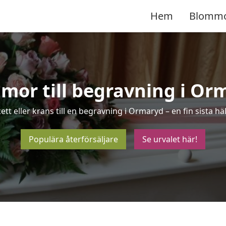
Hem
Blomm
mor till begravning i Or
ett eller krans till en begravning i Ormaryd – en fin sista 
Populära återförsäljare
Se urvalet här!