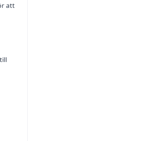
r att
ill