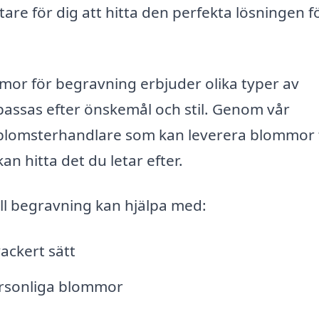
are för dig att hitta den perfekta lösningen fö
or för begravning erbjuder olika typer av
ssas efter önskemål och stil. Genom vår
 blomsterhandlare som kan leverera blommor t
n hitta det du letar efter.
ll begravning kan hjälpa med:
ackert sätt
ersonliga blommor