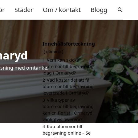
or
Städer
Om / kontakt
Blogg
Innehållsförteckning
maryd
gömma
1
Vem kan skicka
blommor till begravning
hälsning med omtanke.
idag i Ormaryd?
2
Vad kostar det att få
blommor till begravning
levererade i Ormaryd?
3
Vilka typer av
blommor till begravning
kan en florist i Ormaryd
vanligtvis leverera?
4
Köp blommor till
begravning online – Se