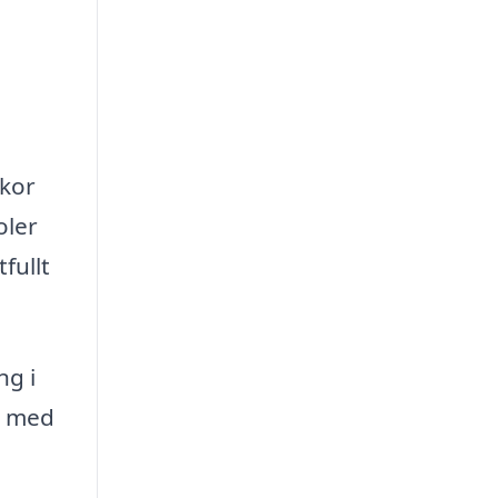
skor
oler
fullt
ng i
h med