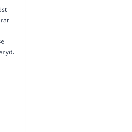
öst
erar
se
maryd.