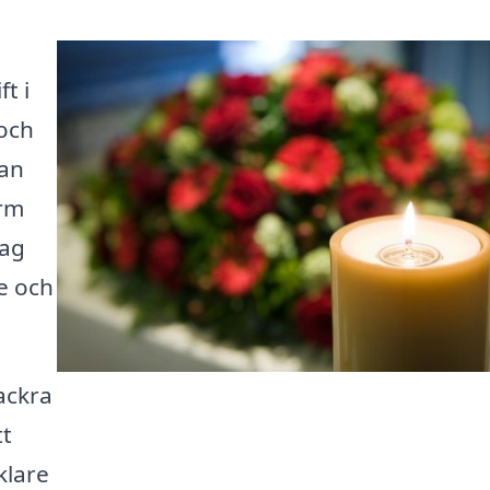
t i
 och
man
orm
tag
e och
ackra
tt
klare