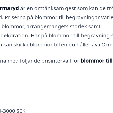
Ormaryd
är en omtänksam gest som kan ge tr
id. Priserna på blommor till begravningar vari
av blommor, arrangemangets storlek samt
er dekoration. Här på blommor-till-begravning.
om kan skicka blommor till en du håller av i Or
na med följande prisintervall för
blommor till
0-3000 SEK