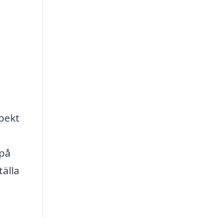
spekt
 på
tälla