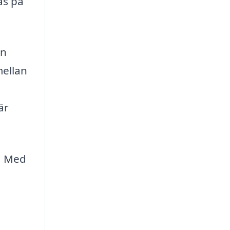
as på
an
mellan
är
k. Med