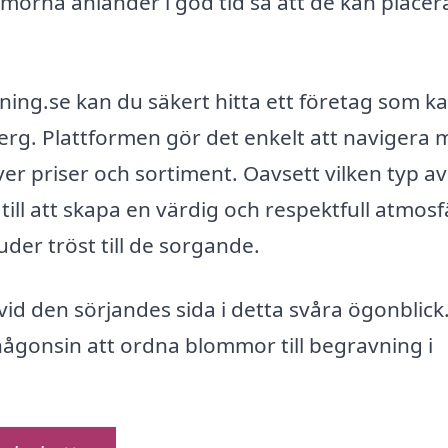
morna anländer i god tid så att de kan placer
ng.se kan du säkert hitta ett företag som k
erg. Plattformen gör det enkelt att navigera 
ver priser och sortiment. Oavsett vilken typ av
ill att skapa en värdig och respektfull atmosf
er tröst till de sorgande.
 vid den sörjandes sida i detta svåra ögonblic
 någonsin att ordna blommor till begravning i