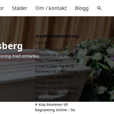
or
Städer
Om / kontakt
Blogg
Innehållsförteckning
sberg
gömma
1
Vem kan skicka
blommor till begravning
 hälsning med omtanke.
idag i Persberg?
2
Vad kostar det att få
blommor till begravning
levererade i Persberg?
3
Vilka typer av
blommor till begravning
kan en florist i Persberg
vanligtvis leverera?
4
Köp blommor till
begravning online – Se