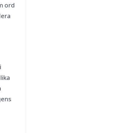
om ord
lera
i
lika
a
gens