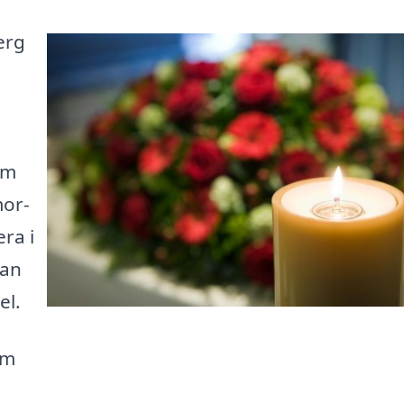
erg
om
mor-
era i
kan
el.
om