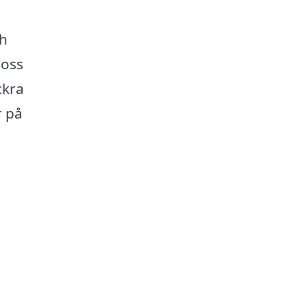
ch
 oss
ckra
r på