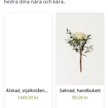
hedra dina nära och kära.
Älskad, stjälkstående bukett
Saknad, handbukett
1449,00
kr
99,00
kr