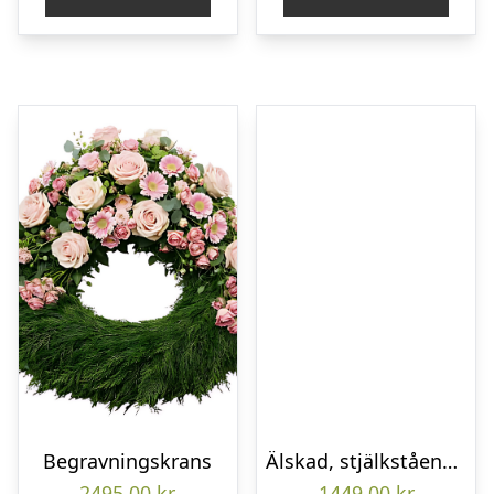
Begravningskrans
Älskad, stjälkstående bukett
2495,00
kr
1449,00
kr