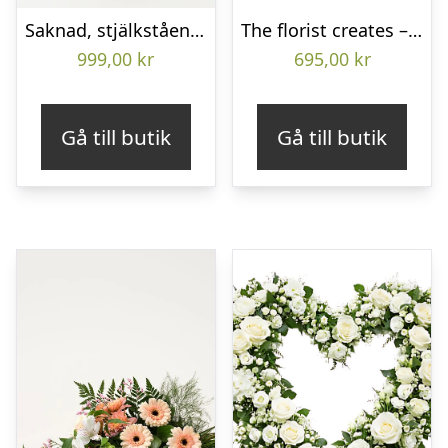
Saknad, stjälkstående bukett
The florist creates – Funeral bouquet
999,00
kr
695,00
kr
Gå till butik
Gå till butik