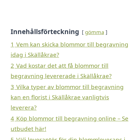
Innehållsförteckning
gömma
1
Vem kan skicka blommor till begravning
idag i Skällåkrae?
2
Vad kostar det att få blommor till
begravning levererade i Skällåkrae?
3
Vilka typer av blommor till begravning
kan en florist i Skällåkrae vanligtvis
leverera?
4
Köp blommor till begravning online – Se
utbudet här!
5
Välj leverantör för din blommleverans i