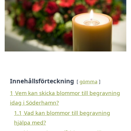
Innehållsförteckning
gömma
1
Vem kan skicka blommor till begravning
idag i Söderhamn?
1.1
Vad kan blommor till begravning
hjälpa med?