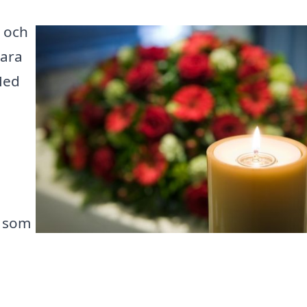
, och
vara
Med
n som