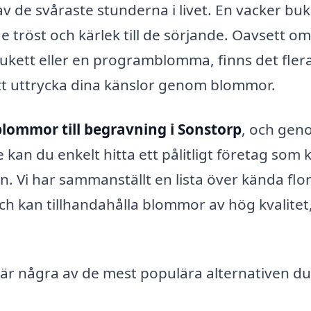
 av de svåraste stunderna i livet. En vacker buk
e tröst och kärlek till de sörjande. Oavsett o
 bukett eller en programblomma, finns det fler
g att uttrycka dina känslor genom blommor.
blommor till begravning i Sonstorp
, och gen
kan du enkelt hitta ett pålitligt företag som 
. Vi har sammanställt en lista över kända flor
ch kan tillhandahålla blommor av hög kvalitet
är är några av de mest populära alternativen d