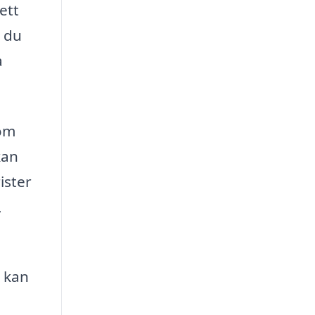
ett
m du
a
om
kan
ister
,
u kan