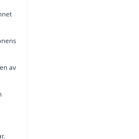
nnet
sonens
ten av
h
r.