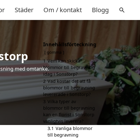
or
Städer
Om / kontakt
Blogg
Innehållsförteckning
storp
gömma
1
Vem kan skicka
blommor till begravning
 hälsning med omtanke.
idag i Sonstorp?
2
Vad kostar det att få
blommor till begravning
levererade i Sonstorp?
3
Vilka typer av
blommor till begravning
kan en florist i Sonstorp
vanligtvis leverera?
3.1
Vanliga blommor
till begravning