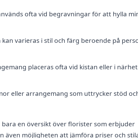
nvänds ofta vid begravningar för att hylla mi
an varieras i stil och färg beroende på per
emang placeras ofta vid kistan eller i närhe
or eller arrangemang som uttrycker stöd oc
 bara en översikt över florister som erbjuder
n även möjligheten att jämföra priser och stila