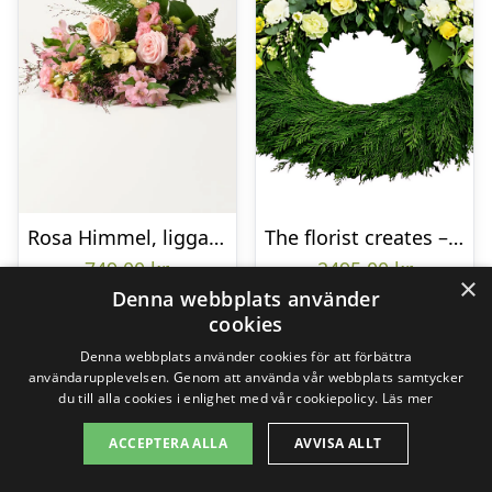
Rosa Himmel, liggande bukett
The florist creates – Funeral wreath
749,00
kr
2495,00
kr
×
Denna webbplats använder
cookies
Gå till butik
Gå till butik
Denna webbplats använder cookies för att förbättra
användarupplevelsen. Genom att använda vår webbplats samtycker
du till alla cookies i enlighet med vår cookiepolicy.
Läs mer
ACCEPTERA ALLA
AVVISA ALLT