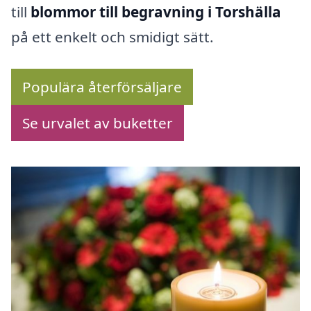
till
blommor till begravning i Torshälla
på ett enkelt och smidigt sätt.
Populära återförsäljare
Se urvalet av buketter