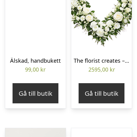
Älskad, handbukett
The florist creates – Funeral heart
99,00
kr
2595,00
kr
Gå till butik
Gå till butik