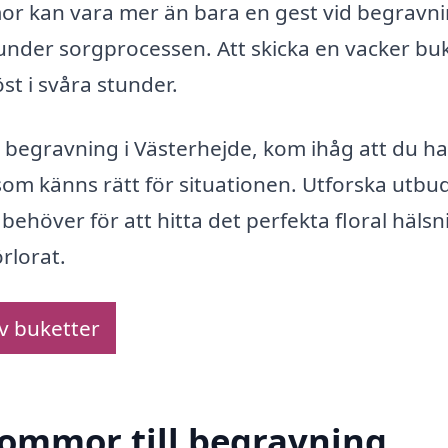
mor kan vara mer än bara en gest vid begravni
under sorgprocessen. Att skicka en vacker bu
t i svåra stunder.
l begravning i Västerhejde, kom ihåg att du ha
som känns rätt för situationen. Utforska utbu
höver för att hitta det perfekta floral hälsn
rlorat.
av buketter
blommor till begravning