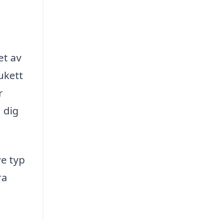
et av
ukett
r
 dig
ve typ
ra