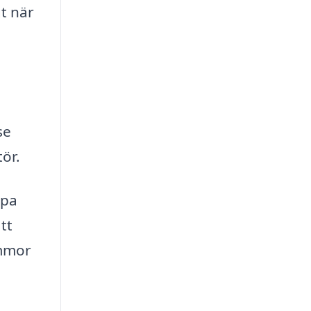
t när
se
ör.
lpa
tt
ommor