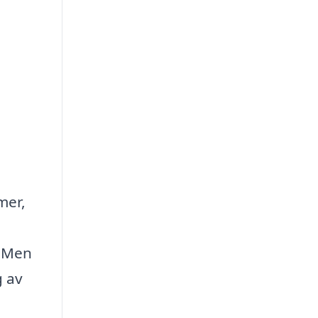
mer,
. Men
g av