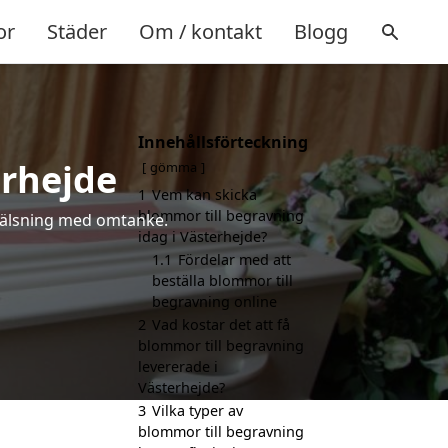
or
Städer
Om / kontakt
Blogg
Innehållsförteckning
erhejde
gömma
1
Vem kan skicka
blommor till begravning
a hälsning med omtanke.
idag i Västerhejde?
1.1
Fördelar med att
beställa blommor till
begravning online
2
Vad kostar det att få
blommor till begravning
levererade i
Västerhejde?
3
Vilka typer av
blommor till begravning