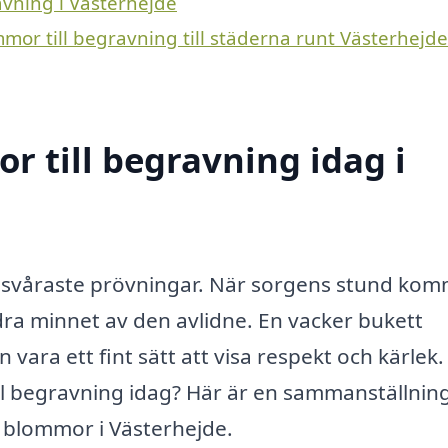
avning i Västerhejde
mmor till begravning till städerna runt Västerhejde
 till begravning idag i
ets svåraste prövningar. När sorgens stund kom
ra minnet av den avlidne. En vacker bukett
 vara ett fint sätt att visa respekt och kärlek
ll begravning idag? Här är en sammanställnin
a blommor i Västerhejde.