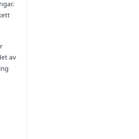
ngar.
kett
r
det av
ing