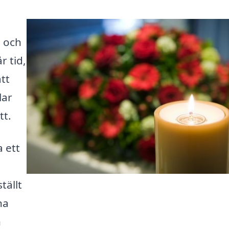
e och
r tid,
att
lar
tt.
 ett
tällt
na
n