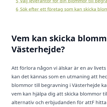
5
Välj leverantör för din blommor till begr
6
Sök efter ett företag som kan skicka blo
Vem kan skicka blommor
Västerhejde?
Att förlora någon vi älskar är en av liv
kan det kännas som en utmaning att hed
blommor till begravning i Västerhejde kan
vem kan hjälpa dig att skicka blommor ti
alternativ och erbjudanden för attF hitt