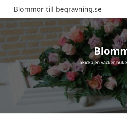
Blommor-till-begravning.se
Blommo
Skicka en vacker buket