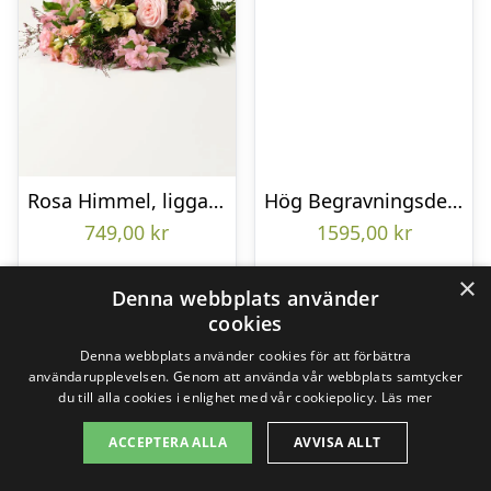
Rosa Himmel, liggande bukett
Hög Begravningsdekoration
749,00
kr
1595,00
kr
×
Denna webbplats använder
Gå till butik
Gå till butik
cookies
Denna webbplats använder cookies för att förbättra
användarupplevelsen. Genom att använda vår webbplats samtycker
du till alla cookies i enlighet med vår cookiepolicy.
Läs mer
ACCEPTERA ALLA
AVVISA ALLT