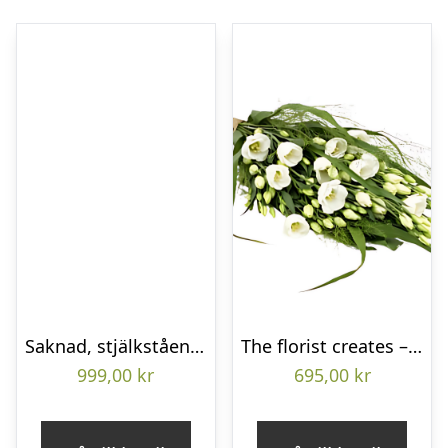
Saknad, stjälkstående bukett
The florist creates – Funeral bouquet
999,00
kr
695,00
kr