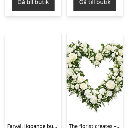
Gå till butik
Gå till butik
Farväl, liggande bukett
The florist creates – Funeral heart