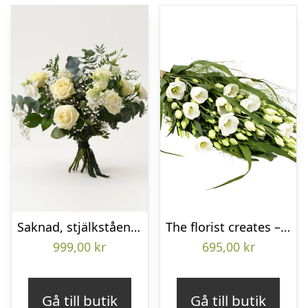
Saknad, stjälkstående bukett
The florist creates – Funeral bouquet
999,00
kr
695,00
kr
Gå till butik
Gå till butik