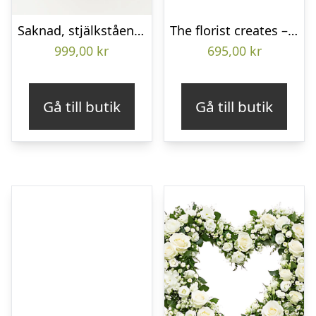
Saknad, stjälkstående bukett
The florist creates – Funeral bouquet
999,00
kr
695,00
kr
Gå till butik
Gå till butik