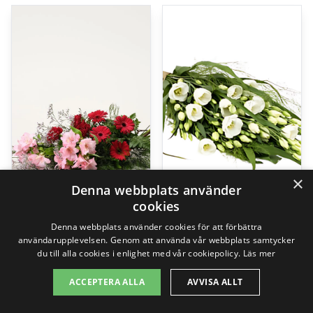
×
Denna webbplats använder
cookies
Denna webbplats använder cookies för att förbättra
Älskad, liggande bukett
Begravningsbukett
användarupplevelsen. Genom att använda vår webbplats samtycker
499,00
kr
675,00
kr
du till alla cookies i enlighet med vår cookiepolicy.
Läs mer
ACCEPTERA ALLA
AVVISA ALLT
Gå till butik
Gå till butik