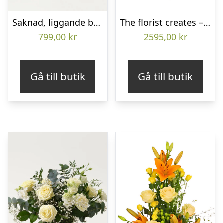
Saknad, liggande bukett
The florist creates – Funeral heart
799,00
kr
2595,00
kr
Gå till butik
Gå till butik