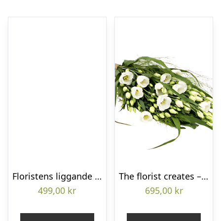
Floristens liggande bukett
The florist creates – Funeral bouquet
499,00
kr
695,00
kr