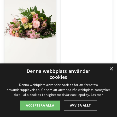
×
Rosa Himmel, liggande bukett
Hög Begravningsdekoration
Denna webbplats använder
cookies
749,00
kr
1595,00
kr
Denna webbplats använder cookies för att förbättra
användarupplevelsen. Genom att använda vår webbplats samtycker
du till alla cookies i enlighet med vår cookiepolicy.
Läs mer
Gå till butik
Gå till butik
ACCEPTERA ALLA
AVVISA ALLT