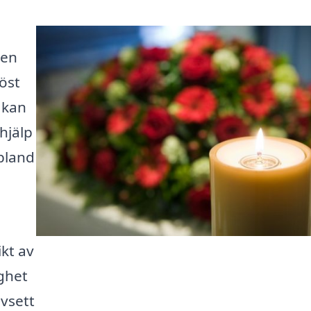
 en
öst
 kan
hjälp
bland
kt av
ghet
avsett