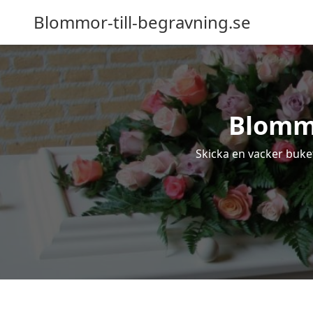
Blommor-till-begravning.se
Blommo
Skicka en vacker buket