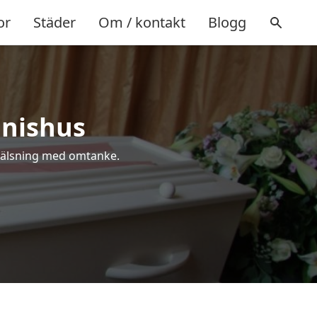
or
Städer
Om / kontakt
Blogg
nnishus
a hälsning med omtanke.