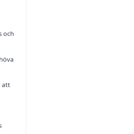
s och
ehöva
 att
s