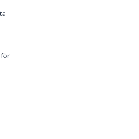
nta
 för