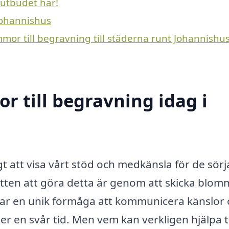
 utbudet här!
Johannishus
mmor till begravning till städerna runt Johannishu
 till begravning idag i
igt att visa vårt stöd och medkänsla för de sör
ätten att göra detta är genom att skicka blo
har en unik förmåga att kommunicera känslor
r en svår tid. Men vem kan verkligen hjälpa ti