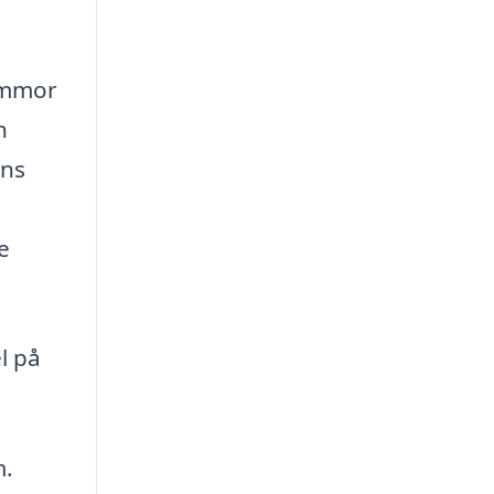
lommor
n
ens
e
l på
m.