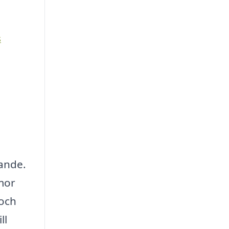
s
jande.
mmor
 och
ll