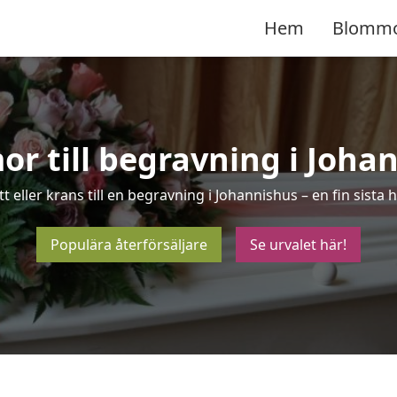
Hem
Blomm
r till begravning i Joha
t eller krans till en begravning i Johannishus – en fin sist
Populära återförsäljare
Se urvalet här!