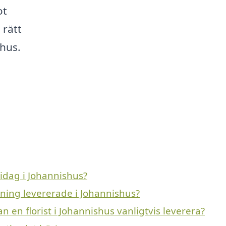
ot
 rätt
shus.
idag i Johannishus?
vning levererade i Johannishus?
n en florist i Johannishus vanligtvis leverera?