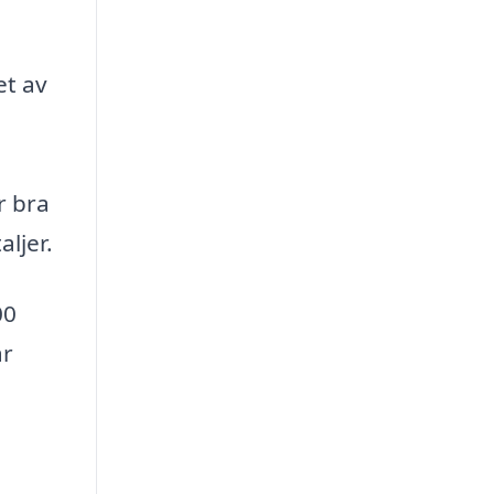
et av
r bra
ljer.
00
är