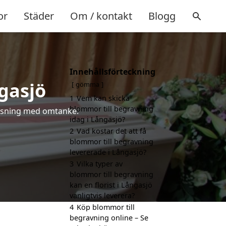
or
Städer
Om / kontakt
Blogg
Innehållsförteckning
gasjö
gömma
1
Vem kan skicka
blommor till begravning
hälsning med omtanke.
idag i Långasjö?
2
Vad kostar det att få
blommor till begravning
levererade i Långasjö?
3
Vilka typer av
blommor till begravning
kan en florist i Långasjö
vanligtvis leverera?
4
Köp blommor till
begravning online – Se