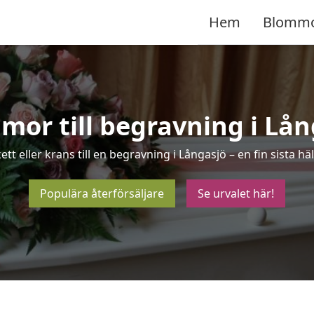
Hem
Blomm
mor till begravning i Lån
ett eller krans till en begravning i Långasjö – en fin sista 
Populära återförsäljare
Se urvalet här!