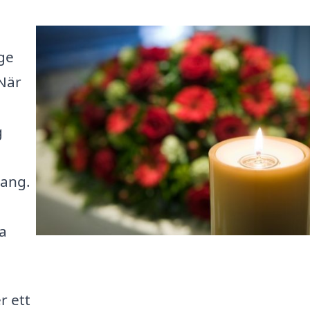
ge
När
g
mang.
a
r ett