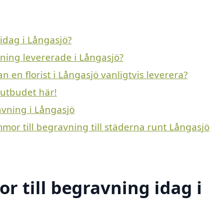
idag i Långasjö?
vning levererade i Långasjö?
n en florist i Långasjö vanligtvis leverera?
 utbudet här!
avning i Långasjö
mmor till begravning till städerna runt Långasjö
 till begravning idag i