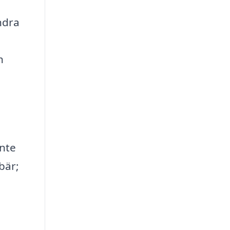
ndra
h
inte
bär;