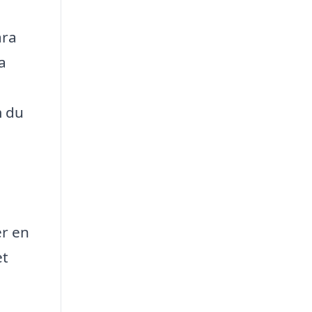
åra
la
m du
er en
et