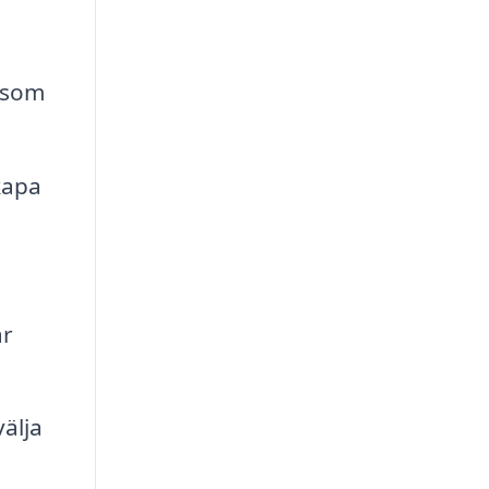
e som
kapa
är
älja