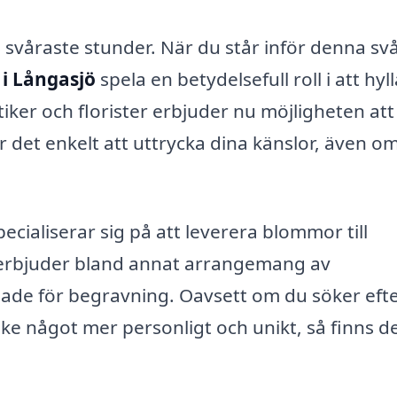
ts svåraste stunder. När du står inför denna sv
 i Långasjö
spela en betydelsefull roll i att hyl
iker och florister erbjuder nu möjligheten att
r det enkelt att uttrycka dina känslor, även o
ecialiserar sig på att leverera blommor till
 erbjuder bland annat arrangemang av
ade för begravning. Oavsett om du söker eft
ske något mer personligt och unikt, så finns d