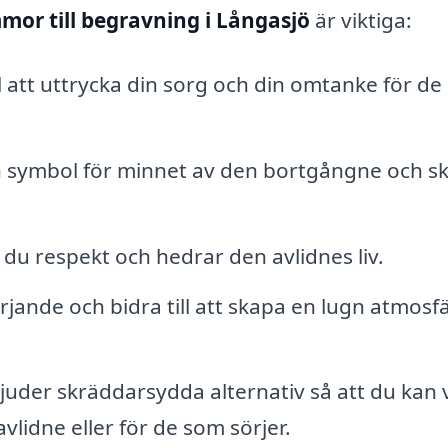
mor till begravning i Långasjö
är viktiga:
l att uttrycka din sorg och din omtanke för d
n symbol för minnet av den bortgångne och s
u respekt och hedrar den avlidnes liv.
rjande och bidra till att skapa en lugn atmosf
juder skräddarsydda alternativ så att du kan v
lidne eller för de som sörjer.