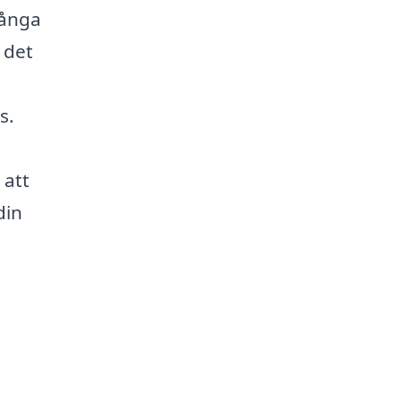
många
 det
s.
 att
din