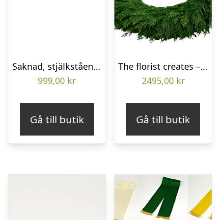
Saknad, stjälkstående bukett
The florist creates – Funeral wreath
999,00
kr
2495,00
kr
Gå till butik
Gå till butik