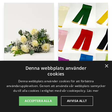
×
Denna webbplats använder
cookies
Denna webbplats använder cookies för att förbättra
Saknad, liggande bukett
Band
användarupplevelsen. Genom att använda vår webbplats samtycker
799,00
kr
295,00
kr
du till alla cookies i enlighet med vår cookiepolicy.
Läs mer
ACCEPTERA ALLA
AVVISA ALLT
Gå till butik
Gå till butik